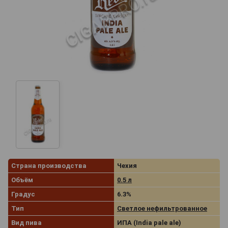
Страна производства
Чехия
Объём
0.5 л
Градус
6.3%
Тип
Светлое нефильтрованное
Вид пива
ИПА (India pale ale)