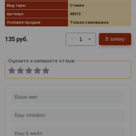
Вид тары
Стекло
Артикул
48213
Условия продаж
Только самовывоз
135
руб.
В заявку
-
+
Оцените и напишите отзыв: