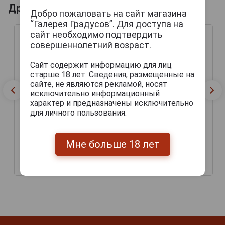
Другие продукты бренда REBEL
Добро пожаловать на сайт магазина
“Галерея Градусов”. Для доступа на
сайт необходимо подтвердить
совершеннолетний возраст.
Сайт содержит информацию для лиц
старше 18 лет. Сведения, размещенные на
сайте, не являются рекламой, носят
исключительно информационный
характер и предназначены исключительно
для личного пользования.
Rebel Original Premium
Rebel Cerny Чешское
Чешское пиво Пиво
пиво Ребел Черный
Мне больше 18 лет
Ребел Оригинал
темное
Премиум светлое
171 руб.
135 руб.