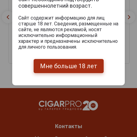
совершеннолетний возраст.
Сайт содержит информацию для лиц
старше 18 лет. Сведения, размещенные на
сайте, не являются рекламой, носят
исключительно информационный
характер и предназначены исключительно
Flensburger Pilsner Пиво
Flensburger Weizen Пиво
для личного пользования.
Фленсбургер Пилснер 5л
Фленсбургер Вайцен 5л
2 204 руб.
2 203 руб.
Мне больше 18 лет
Контакты