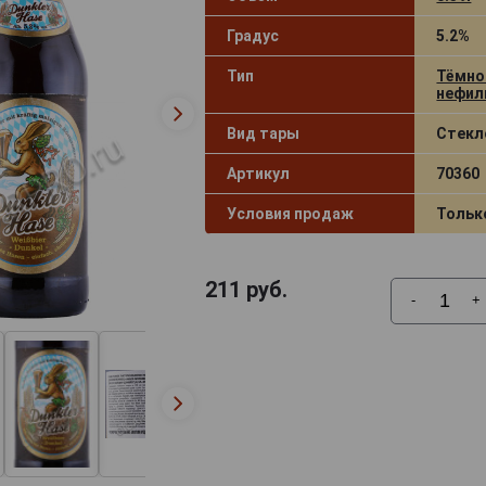
Градус
5.2%
Тип
Тёмно
нефил
Вид тары
Стекл
Артикул
70360
Условия продаж
Тольк
211
руб.
-
+