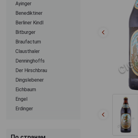
Ayinger
Benediktiner
Berliner Kindl
Bitburger
Braufactum
Clausthaler
Denninghoffs
Der Hirschbrau
Dingslebener
Eichbaum
Engel
Erdinger
Flensburger
Franziskaner
По странам
Grevensteiner