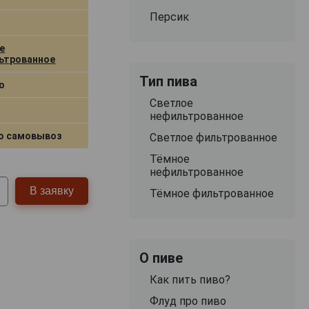
Персик
е
ьтрованное
Тип пива
о
Светлое
нефильтрованное
о самовывоз
Светлое фильтрованное
Тёмное
нефильтрованное
В заявку
Тёмное фильтрованное
О пиве
Как пить пиво?
Флуд про пиво