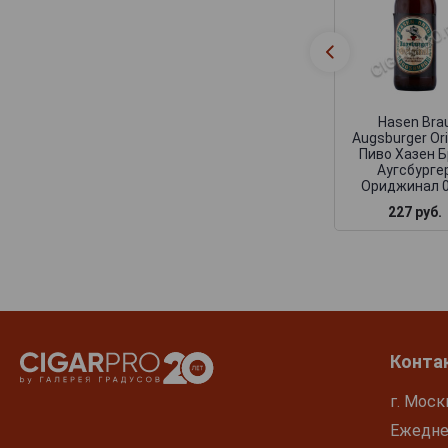
Spaten
Stortebeker
Uberbrau
Uerige
Hasen Bra
Veltins
Augsburger Ori
Wolpertinger
Пиво Хазен 
Аугсбурге
Zoller-Hof
Ориджинал 0
227 руб.
Zotler
Конта
г. Моск
Ежеднев