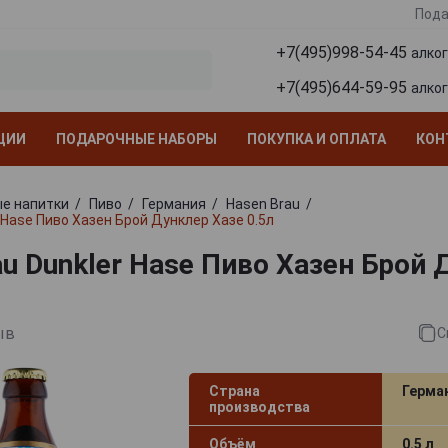
Пода
+7(495)998-54-45
алко
+7(495)644-59-95
алко
ЦИИ
ПОДАРОЧНЫЕ НАБОРЫ
ПОКУПКА И ОПЛАТА
КОН
е напитки
Пиво
Германия
Hasen Brau
 Hase Пиво Хазен Брой Дунклер Хазе 0.5л
au Dunkler Hase Пиво Хазен Брой 
ыв
С
Страна
Герма
производства
Объём
0.5 л