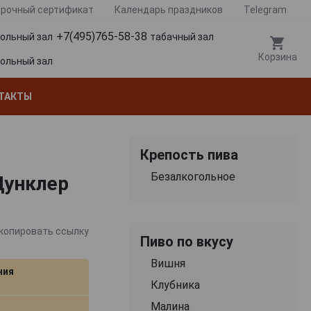
рочный сертификат
Календарь праздников
Telegram
+7(495)765-58-38
гольный зал
табачный зал
Корзина
гольный зал
ТАКТЫ
Крепость пива
Безалкогольное
Дунклер
копировать ссылку
Пиво по вкусу
Вишня
ния
Клубника
Малина