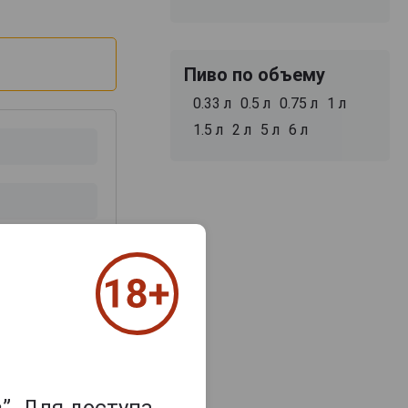
Пиво по объему
0.33 л
0.5 л
0.75 л
1 л
1.5 л
2 л
5 л
6 л
з 2000 знаков
”. Для доступа