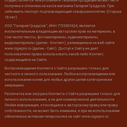
осуществляется. Алкогольная и табачная продукция может быть
получена и оплачена на кассе магазина Галерея Градусов. При
себе иметь паспорт подтверждающий совершеннолетие. (Старше
18 лет)
ООО "Галерея Градусов", ИНН 7725501624, является
исключительным владельцем авторских прав на материалы, в
том числе тексты, фотоматериалы, аудиоматериалы,
видеоматериалы (далее - Контент), размещенные на веб-сайте
www.cigarpro.ru (далее - Сайт). Доступ к Сайту не дает
пользователю права использовать какой-либо Контент,
содержащийся на Сайте.
Воспроизведение Контента с Сайта разрешено только для
частного и личного пользования. Любое воспроизведение или
использование копий для любых других целей категорически
запрещено.
Распечатка или загрузка Контента с Сайта разрешена только для
личного использования, а не для коммерческой деятельности.
Любая информация, относящаяся к авторскому праву или праву
собственности, не может быть изменена, и при ее использовании
обязательна активная гиперссылка на сайт www.cigarpro.ru