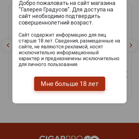
Добро пожаловать на сайт магазина
“Галерея Градусов”. Для доступа на
сайт необходимо подтвердить
совершеннолетний возраст.
Сайт содержит информацию для лиц
старше 18 лет. Сведения, размещенные на
сайте, не являются рекламой, носят
исключительно информационный
характер и предназначены исключительно
для личного пользования.
Hasen Brau Augsburger
Hasen Brau Weisser Hase
Original Пиво Хазен Брой
Пиво Хазен Брой Вайсер
Аугсбургер Ориджинал
Хазе
Мне больше 18 лет
0.5л
227 руб.
211 руб.