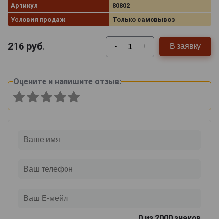
Артикул
80802
Условия продаж
Только самовывоз
216
руб.
В заявку
-
+
Оцените и напишите отзыв:
0
из 2000 знаков