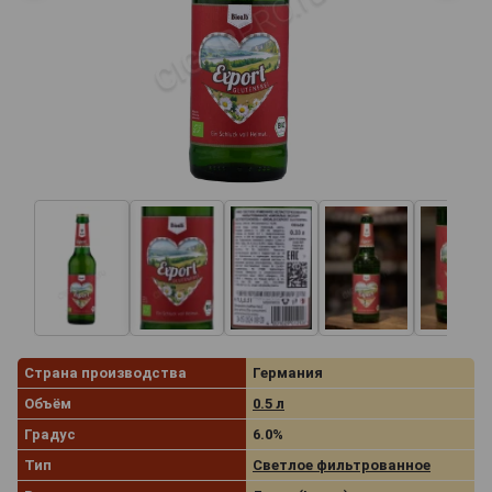
Страна производства
Германия
Объём
0.5 л
Градус
6.0%
Тип
Светлое фильтрованное