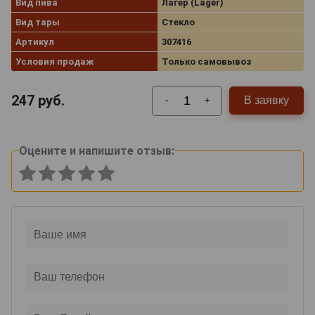
Вид пива
Лагер (Lager)
Вид тары
Стекло
Артикул
307416
Условия продаж
Только самовывоз
247
руб.
В заявку
-
+
Оцените и напишите отзыв: