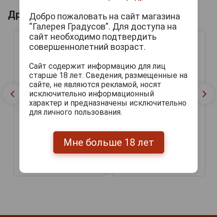
Другие продукты бренда ZOLLER-HOF
Добро пожаловать на сайт магазина
“Галерея Градусов”. Для доступа на
сайт необходимо подтвердить
совершеннолетний возраст.
Сайт содержит информацию для лиц
старше 18 лет. Сведения, размещенные на
сайте, не являются рекламой, носят
исключительно информационный
характер и предназначены исключительно
для личного пользования.
Zoller-Hof Spezial Export
Zoller-Hof Fidelis
Пиво Цоллер-Хоф
Alkholfrei Пиво Цоллер-
Мне больше 18 лет
Специальное Экспорт
Хоф Фиделис
0.5л
Безалкогольное 0.5л
459 руб.
337 руб.