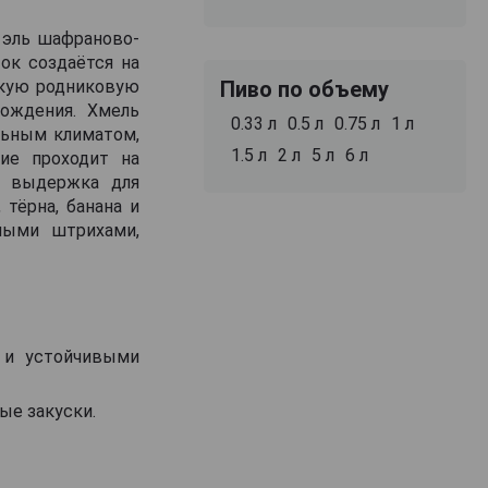
й эль шафраново-
ок создаётся на
гкую родниковую
Пиво по объему
ождения. Хмель
0.33 л
0.5 л
0.75 л
1 л
льным климатом,
1.5 л
2 л
5 л
6 л
ие проходит на
т выдержка для
тёрна, банана и
ными штрихами,
 и устойчивыми
ые закуски.