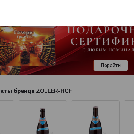
Перейти
укты бренда ZOLLER-HOF