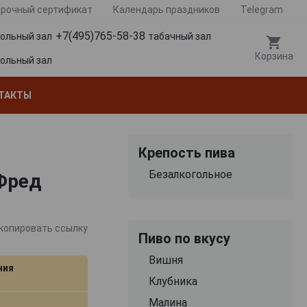
рочный сертификат
Календарь праздников
Telegram
+7(495)765-58-38
гольный зал
табачный зал
Корзина
гольный зал
ТАКТЫ
Крепость пива
Безалкогольное
 Фред
копировать ссылку
Пиво по вкусу
Вишня
ния
Клубника
Малина