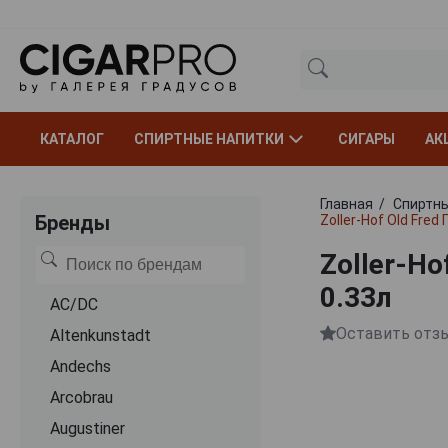
КАТАЛОГ
СПИРТНЫЕ НАПИТКИ
СИГАРЫ
АК
Главная
Спиртны
Бренды
Zoller-Hof Old Fre
Zoller-H
0.33л
AC/DC
Оставить отз
Altenkunstadt
Andechs
Arcobrau
Augustiner