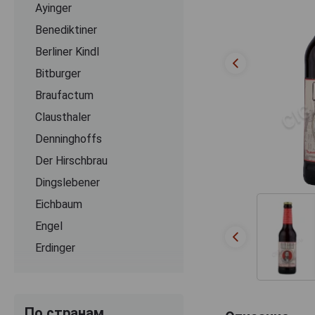
Ayinger
Benediktiner
Berliner Kindl
Bitburger
Braufactum
Clausthaler
Denninghoffs
Der Hirschbrau
Dingslebener
Eichbaum
Engel
Erdinger
Flensburger
Franziskaner
По странам
Grevensteiner