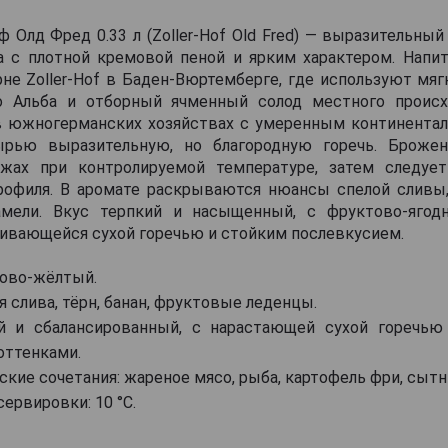
 Олд Фред 0.33 л (Zoller-Hof Old Fred) — выразительны
а с плотной кремовой пеной и ярким характером. Напит
рне Zoller-Hof в Баден-Вюртемберге, где используют мя
о Альба и отборный ячменный солод местного происх
 южногерманских хозяйствах с умеренным континента
ырью выразительную, но благородную горечь. Брожен
жах при контролируемой температуре, затем следуе
рофиля. В аромате раскрываются нюансы спелой сливы, 
амели. Вкус терпкий и насыщенный, с фруктово-ягод
ливающейся сухой горечью и стойким послевкусием.
ово-жёлтый.
я слива, тёрн, банан, фруктовые леденцы.
й и сбалансированный, с нарастающей сухой горечью
ттенками.
кие сочетания: жареное мясо, рыба, картофель фри, сытн
ервировки: 10 °C.