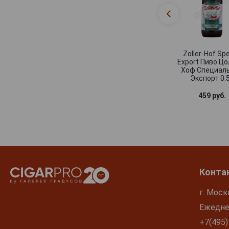
Zoller-Hof Spe
Export Пиво Цо
Хоф Специал
Экспорт 0.
459 руб.
Конта
г. Моск
Ежеднев
+7(495)