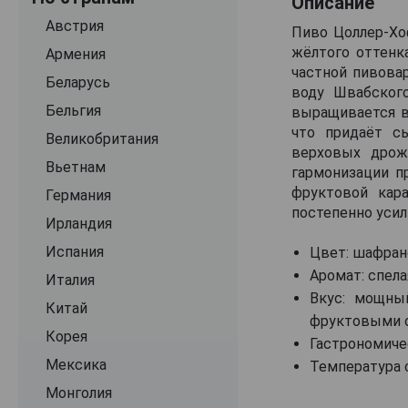
Описание
Grotwerg
Австрия
Пиво Цоллер-Хоф
жёлтого оттенк
Hasen Brau
Армения
частной пивова
Hirschbrau
Беларусь
воду Швабског
Hofbrau
Бельгия
выращивается в
что придаёт с
Hofbrauhaus
Великобритания
верховых дрож
Hosl
Вьетнам
гармонизации п
фруктовой кар
Kaiserdom
Германия
постепенно уси
Kloster-Brau
Ирландия
Klosterbrauerei Reutberg
Испания
Цвет: шафран
Аромат: спела
Klosterkeller
Италия
Вкус: мощны
Kostritzer
Китай
фруктовыми о
Krombacher
Корея
Гастрономичес
Krug-Brau
Мексика
Температура с
Kulmbacher
Монголия