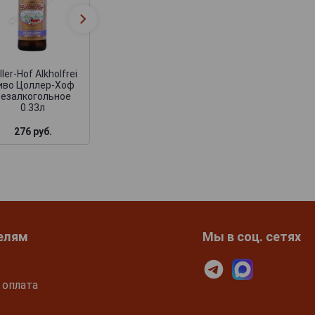
Zoller-Hof
Zoller-Hof Furst
Schwarzbier Пиво
Pils Пиво Цолле
Цоллер-Хоф
Хоф Княжески
Шварцбир 0.5л
Пильс 0.5л
ller-Hof Alkholfrei
иво Цоллер-Хоф
Безалкогольное
0.33л
276 руб.
345 руб.
459 руб.
елям
Мы в соц. сетях
 оплата