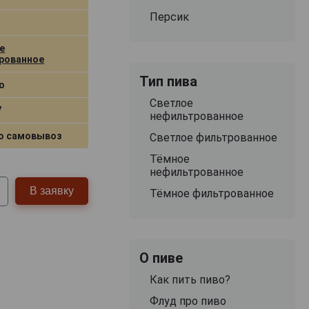
Персик
е
рованное
Тип пива
о
Светлое
7
нефильтрованное
о самовывоз
Светлое фильтрованное
Тёмное
нефильтрованное
В заявку
Тёмное фильтрованное
О пиве
Как пить пиво?
Флуд про пиво