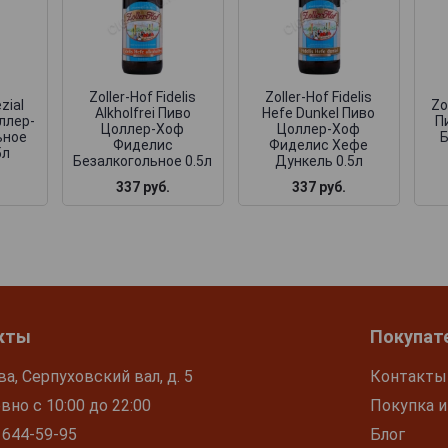
Zoller-Hof Fidelis
Zoller-Hof Fidelis
zial
Zo
Alkholfrei Пиво
Hefe Dunkel Пиво
ллер-
П
Цоллер-Хоф
Цоллер-Хоф
ьное
Фиделис
Фиделис Хефе
5л
Безалкогольное 0.5л
Дункель 0.5л
337 руб.
337 руб.
кты
Покупат
ва, Серпуховский вал, д. 5
Контакты
но с 10:00 до 22:00
Покупка и
 644-59-95
Блог