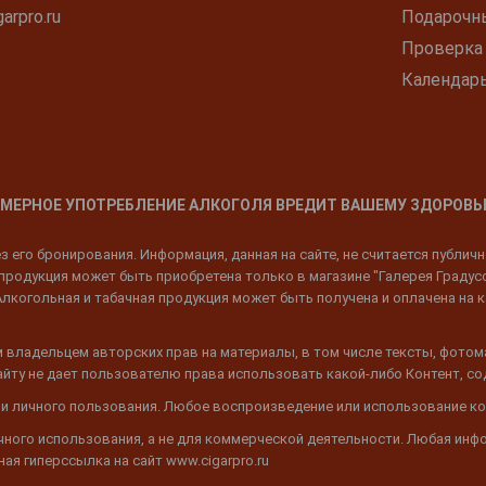
arpro.ru
Подарочн
Проверка
Календар
МЕРНОЕ УПОТРЕБЛЕНИЕ АЛКОГОЛЯ ВРЕДИТ ВАШЕМУ ЗДОРОВЬ
 его бронирования. Информация, данная на сайте, не считается публич
родукция может быть приобретена только в магазине "Галерея Градусов"
Алкогольная и табачная продукция может быть получена и оплачена на к
 владельцем авторских прав на материалы, в том числе тексты, фотом
 Сайту не дает пользователю права использовать какой-либо Контент, с
 и личного пользования. Любое воспроизведение или использование ко
ичного использования, а не для коммерческой деятельности. Любая инф
ая гиперссылка на сайт www.cigarpro.ru