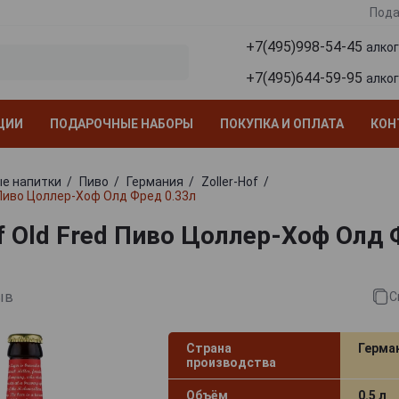
Пода
+7(495)998-54-45
алко
+7(495)644-59-95
алко
ЦИИ
ПОДАРОЧНЫЕ НАБОРЫ
ПОКУПКА И ОПЛАТА
КОН
е напитки
Пиво
Германия
Zoller-Hof
d Пиво Цоллер-Хоф Олд Фред 0.33л
of Old Fred Пиво Цоллер-Хоф Олд
ыв
С
Страна
Герма
производства
Объём
0.5 л