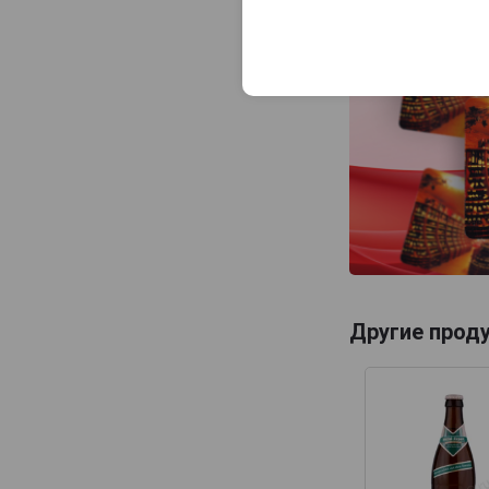
Spaten
Stortebeker
Uberbrau
Uerige
Veltins
Wolpertinger
Zoller-Hof
Zotler
Другие прод