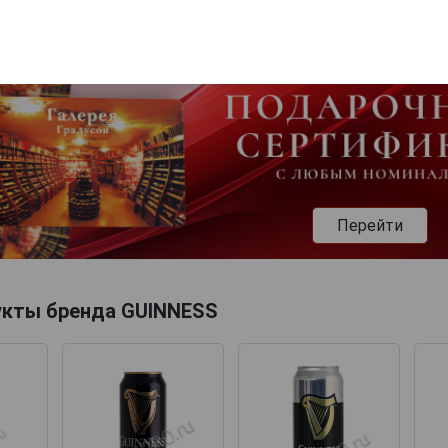
Перейти
укты бренда GUINNESS