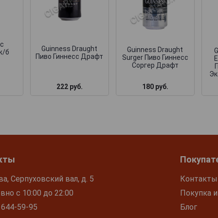
ес
Guinness Draught
Guinness Draught
G
ж/б
Пиво Гиннесс Драфт
Surger Пиво Гиннесс
E
Соргер Драфт
Эк
222 руб.
180 руб.
кты
Покупат
ва, Серпуховский вал, д. 5
Контакты
но с 10:00 до 22:00
Покупка и
 644-59-95
Блог