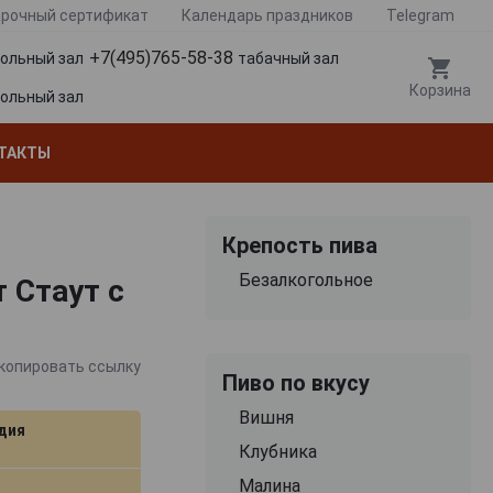
рочный сертификат
Календарь праздников
Telegram
+7(495)765-58-38
гольный зал
табачный зал
Корзина
гольный зал
ТАКТЫ
Крепость пива
Безалкогольное
т Стаут с
копировать ссылку
Пиво по вкусу
Вишня
дия
Клубника
Малина