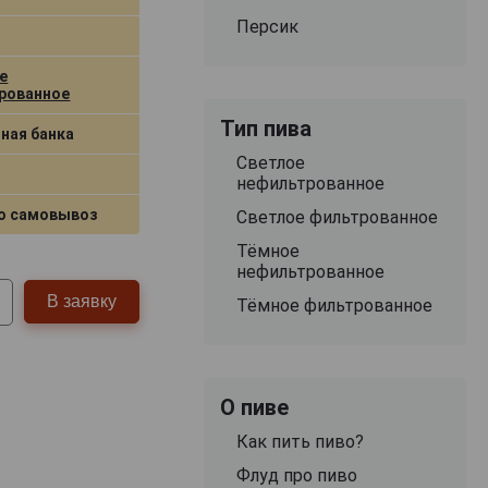
Персик
е
рованное
Тип пива
ная банка
Светлое
нефильтрованное
о самовывоз
Светлое фильтрованное
Тёмное
нефильтрованное
В заявку
Тёмное фильтрованное
О пиве
Как пить пиво?
Флуд про пиво