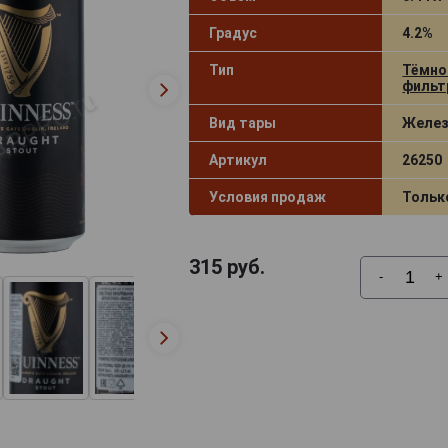
Градус
4.2%
Тип
Тёмно
фильт
Вид тары
Желез
Артикул
26250
Условия продаж
Тольк
315
руб.
-
+