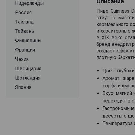
Описание
Нидерланды
Пиво Guinness D
Россия
стаут с мягкой
Таиланд
карамельного со
и характерные ж
Тайвань
в XIX веке ста
Филиппины
бренд внедрил р
Франция
создает эффект
плотную бархати
Чехия
Швейцария
Цвет: глубок
Шотландия
Аромат: жаре
торфа и хмеля
Япония
Вкус: мягкий
переходят в 
Гастрономиче
десерты с шо
Температура с