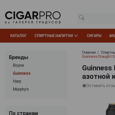
КАТАЛОГ
СПИРТНЫЕ НАПИТКИ
СИГАРЫ
АК
Главная
Спиртны
Бренды
Guinness Draught S
Boyne
Guinness 
Guinness
азотной 
Harp
Оставить отз
Murphy's
По странам