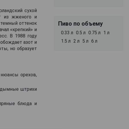
ирландский сухой
ят из жженого и
Пиво по объему
т темный оттенок
ачал «крепкий» и
0.33 л
0.5 л
0.75 л
1 л
сс. В 1988 году
1.5 л
2 л
5 л
6 л
вобождает азот и
ты, но образует
 нюансы орехов,
я, дымные штрихи
 пряные блюда и