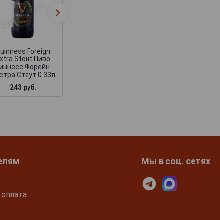
uinness Foreign
xtra Stout Пиво
Гиннесс Форейн
стра Стаут 0.33л
243 руб.
елям
Мы в соц. сетях
 оплата