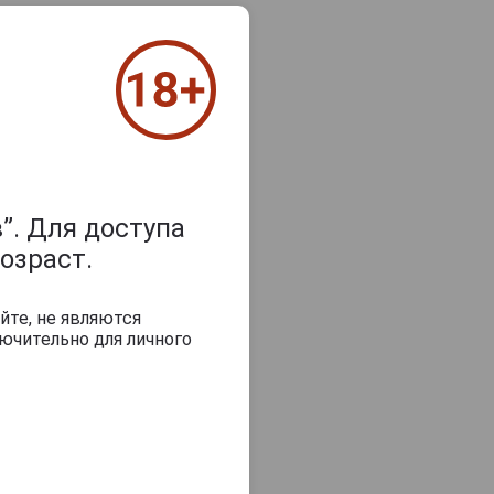
”. Для доступа
озраст.
йте, не являются
з 2000 знаков
ючительно для личного