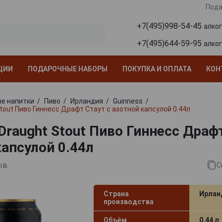
Пода
+7(495)998-54-45
алко
+7(495)644-59-95
алко
ЦИИ
ПОДАРОЧНЫЕ НАБОРЫ
ПОКУПКА И ОПЛАТА
КОН
е напитки
Пиво
Ирландия
Guinness
tout Пиво Гиннесс Драфт Стаут с азотной капсулой 0.44л
Draught Stout Пиво Гиннесс Драф
капсулой 0.44л
ыв
С
Страна
Ирлан
производства
Объём
0.44 л