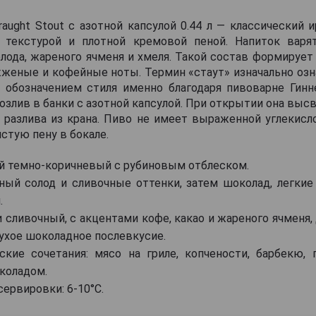
raught Stout с азотной капсулой 0.44 л — классический 
 текстурой и плотной кремовой пеной. Напиток вар
лода, жареного ячменя и хмеля. Такой состав формируе
женые и кофейные ноты. Термин «стаут» изначально озн
л обозначением стиля именно благодаря пивоварне Гинне
озлив в банки с азотной капсулой. При открытии она выс
 разлива из крана. Пиво не имеет выраженной углекисло
стую пену в бокале.
ий темно-коричневый с рубиновым отблеском.
ный солод и сливочные оттенки, затем шоколад, легкие
.
 и сливочный, с акцентами кофе, какао и жареного ячмен
сухое шоколадное послевкусие.
ские сочетания: мясо на гриле, копчености, барбекю,
коладом.
ервировки: 6-10°С.