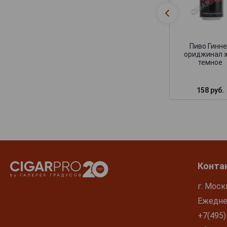
Пиво Гинн
ориджинал 
темное
158 руб.
Конта
г. Моск
Ежеднев
+7(495)