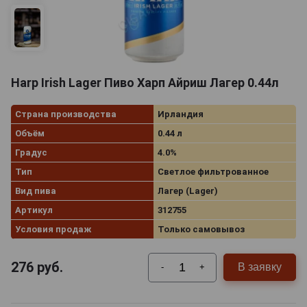
Harp Irish Lager Пиво Харп Айриш Лагер 0.44л
Страна производства
Ирландия
Объём
0.44 л
Градус
4.0%
Тип
Светлое фильтрованное
Вид пива
Лагер (Lager)
Артикул
312755
Условия продаж
Только самовывоз
276
руб.
В заявку
-
+