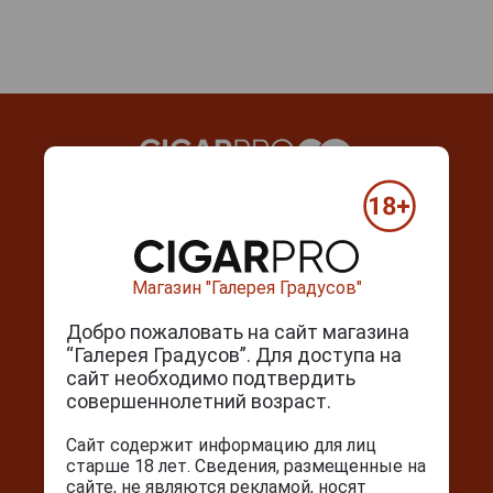
Контакты
г. Москва, Серпуховский вал, д. 5
Магазин "Галерея Градусов"
Ежедневно с 10:00 до 22:00
Добро пожаловать на сайт магазина
+7(495) 644-59-95
“Галерея Градусов”. Для доступа на
info@cigarpro.ru
сайт необходимо подтвердить
совершеннолетний возраст.
Сайт содержит информацию для лиц
Покупателям
старше 18 лет. Сведения, размещенные на
сайте, не являются рекламой, носят
Контакты