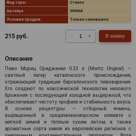
Вид тары
Стекло
Артикул
309668
Условия продаж
Только самовывоз
215
руб.
В заявку
-
+
Описание
Пиво Мориц Ориджинал 0.33 л (Moritz Original) —
светлый лагер каталонского происхождения,
отражающий традиции барселонского пивоварения.
Его создают по классической технологии низового
брожения с последующей холодной выдержкой, что
обеспечивает чистоту профиля и стабильность вкуса.
В основе рецептуры — отборный ячмень,
выращенный в средиземноморском климате с
мягкой зимой и тёплым сухим летом, а также
ароматные сорта хмеля из европейских регионов с
умеренным континентальным терруаром. Вода