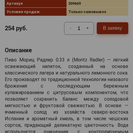
Артикул
309669
Условия продаж
Только самовывоз
254
руб.
В заявку
-
+
Описание
Пиво Мориц Радлер 0.33 л (Moritz Radler) — лёгкий
освежающий напиток, созданный на основе
классического лагера и натурального лимонного сока.
Его производят по традиционной технологии низового
брожения с последующим бережным
купажированием с цитрусовым компонентом, что
позволяет сохранить баланс между солодовой
мягкостью и фруктовой свежестью. В основе —
ячменный солод из хозяйств северо-востока
Испании и ароматный хмель, в том числе чешских
сортов, придающий деликатную цветочность. Вода
используется очищенная, с контролируемым