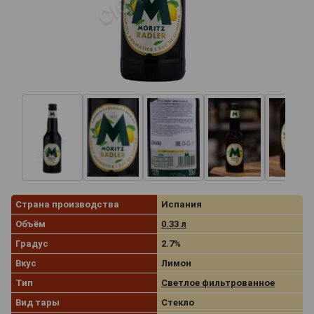
Страна производства
Испания
Объём
0.33 л
Градус
2.7%
Вкус
Лимон
Тип
Светлое фильтрованное
Вид тары
Стекло