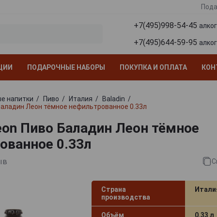
Пода
+7(495)998-54-45
алко
+7(495)644-59-95
алко
ЦИИ
ПОДАРОЧНЫЕ НАБОРЫ
ПОКУПКА И ОПЛАТА
КОН
е напитки
Пиво
Италия
Baladin
 Баладин Леон тёмное нефильтрованное 0.33л
Leon Пиво Баладин Леон тёмное
ованное 0.33л
ыв
С
Страна
Итали
производства
Объём
0.33 л