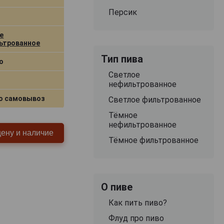
Персик
е
ьтрованное
Тип пива
о
Светлое
нефильтрованное
о самовывоз
Светлое фильтрованное
Тёмное
нефильтрованное
цену и наличие
Тёмное фильтрованное
О пиве
Как пить пиво?
Флуд про пиво