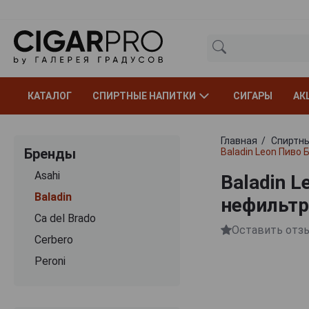
КАТАЛОГ
СПИРТНЫЕ НАПИТКИ
СИГАРЫ
АК
Главная
Спиртны
Бренды
Baladin Leon Пиво
Asahi
Baladin 
Baladin
нефильтр
Ca del Brado
Оставить отз
Cerbero
Peroni