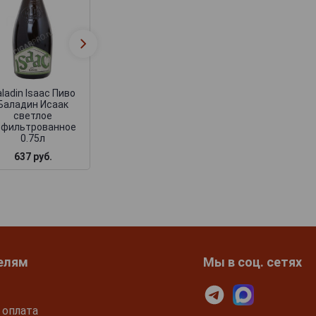
Baladin Naziona
Пиво Баладин
Baladin Isaac Пиво
Национале свет
Баладин Исаак 0.33л
нефильтрованн
0.33л
ladin Isaac Пиво
Баладин Исаак
светлое
ефильтрованное
0.75л
637 руб.
266 руб.
266 руб.
елям
Мы в соц. сетях
 оплата