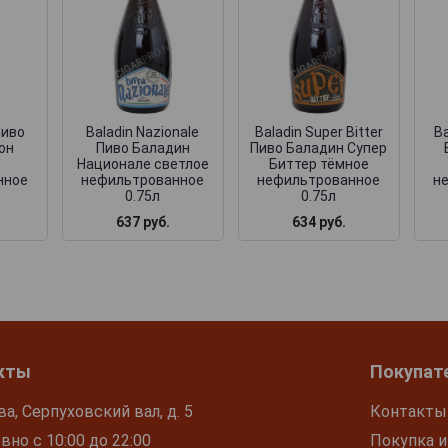
Пиво
Baladin Nazionale
Baladin Super Bitter
Ba
он
Пиво Баладин
Пиво Баладин Супер
Национале светлое
Биттер тёмное
нное
нефильтрованное
нефильтрованное
н
0.75л
0.75л
637 руб.
634 руб.
кты
Покупат
ва, Серпуховский вал, д. 5
Контакты
но с 10:00 до 22:00
Покупка и