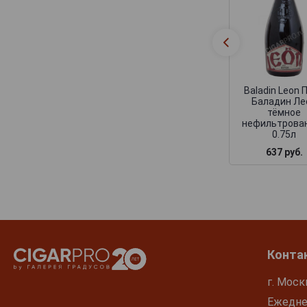
Baladin Leon 
Баладин Ле
тёмное
нефильтрова
0.75л
637 руб.
Конта
г. Моск
Ежеднев