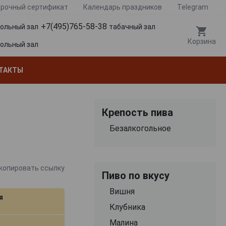
рочный сертификат
Календарь праздников
Telegram
+7(495)765-58-38
гольный зал
табачный зал
Корзина
гольный зал
ТАКТЫ
Крепость пива
Безалкогольное
копировать ссылку
Пиво по вкусу
Вишня
я
Клубника
Малина