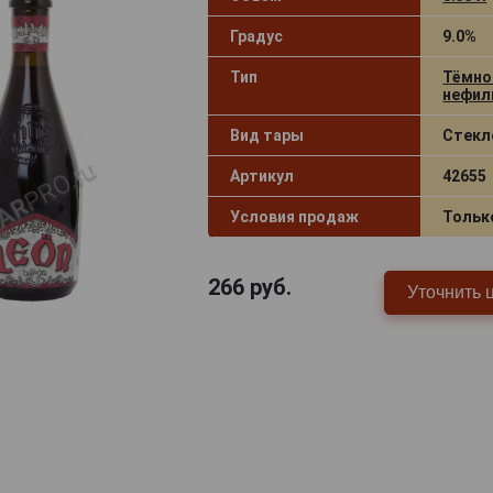
Градус
9.0%
Тип
Тёмно
нефил
Вид тары
Стекл
Артикул
42655
Условия продаж
Тольк
266
руб.
Уточнить 