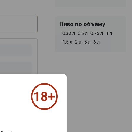
Пиво по объему
0.33 л
0.5 л
0.75 л
1 л
1.5 л
2 л
5 л
6 л
з 2000 знаков