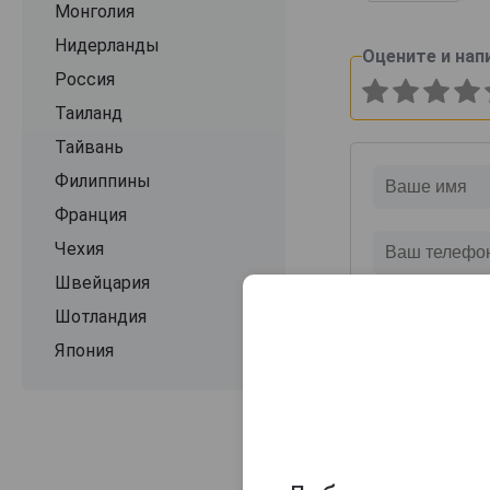
Монголия
Нидерланды
Оцените и нап
Россия
Таиланд
Тайвань
Филиппины
Франция
Чехия
Швейцария
Шотландия
Япония