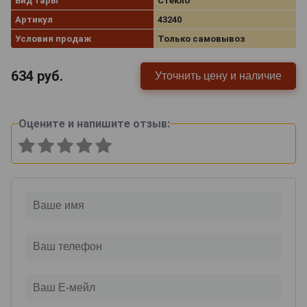
Вид тары
Стекло
Артикул
43240
Условия продаж
Только самовывоз
634
руб.
Уточнить цену и наличие
Оцените и напишите отзыв: