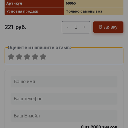
Артикул
60065
Условия продаж
Только самовывоз
221
руб.
В заявку
-
+
Оцените и напишите отзыв:
0
из 2000 знаков