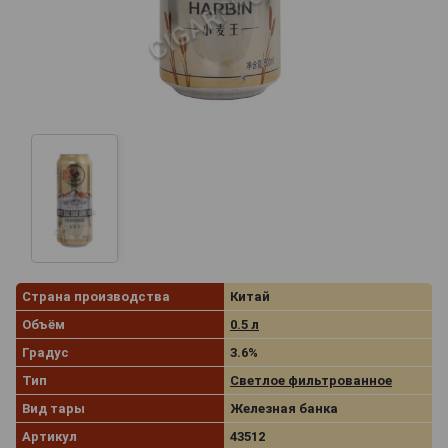
Страна производства
Китай
Объём
0.5 л
Градус
3.6%
Тип
Светлое фильтрованное
Вид тары
Железная банка
Артикул
43512