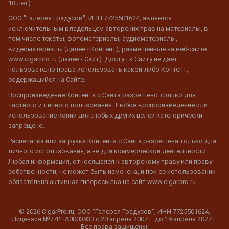
18 лет)
ООО "Галерея Градусов", ИНН 7725501624, является
исключительным владельцем авторских прав на материалы, в
том числе тексты, фотоматериалы, аудиоматериалы,
видеоматериалы (далее - Контент), размещенные на веб-сайте
www.cigarpro.ru (далее - Сайт). Доступ к Сайту не дает
пользователю права использовать какой-либо Контент,
содержащийся на Сайте.
Воспроизведение Контента с Сайта разрешено только для
частного и личного пользования. Любое воспроизведение или
использование копий для любых других целей категорически
запрещено.
Распечатка или загрузка Контента с Сайта разрешена только для
личного использования, а не для коммерческой деятельности.
Любая информация, относящаяся к авторскому праву или праву
собственности, не может быть изменена, и при ее использовании
обязательна активная гиперссылка на сайт www.cigarpro.ru
© 2026 CigarPro.ru, ООО "Галерея Градусов", ИНН 7725501624,
Лицензия №77РПА0003933 c 20 апреля 2007 г. до 19 апреля 2027 г.
Все права защищены.