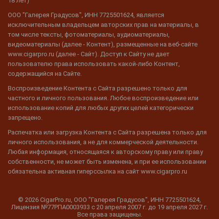
18 лет)
ООО "Галерея Градусов", ИНН 7725501624, является
исключительным владельцем авторских прав на материалы, в
том числе тексты, фотоматериалы, аудиоматериалы,
видеоматериалы (далее - Контент), размещенные на веб-сайте
www.cigarpro.ru (далее - Сайт). Доступ к Сайту не дает
пользователю права использовать какой-либо Контент,
содержащийся на Сайте.
Воспроизведение Контента с Сайта разрешено только для
частного и личного пользования. Любое воспроизведение или
использование копий для любых других целей категорически
запрещено.
Распечатка или загрузка Контента с Сайта разрешена только для
личного использования, а не для коммерческой деятельности.
Любая информация, относящаяся к авторскому праву или праву
собственности, не может быть изменена, и при ее использовании
обязательна активная гиперссылка на сайт www.cigarpro.ru
© 2026 CigarPro.ru, ООО "Галерея Градусов", ИНН 7725501624,
Лицензия №77РПА0003933 c 20 апреля 2007 г. до 19 апреля 2027 г.
Все права защищены.