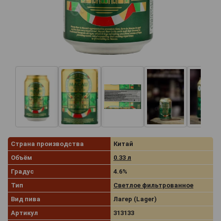
Страна производства
Китай
Объём
0.33 л
Градус
4.6%
Тип
Светлое фильтрованное
Вид пива
Лагер (Lager)
Артикул
313133