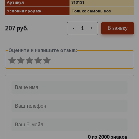
Артикул
313131
Условия продаж
Только самовывоз
207
руб.
В заявку
-
+
Оцените и напишите отзыв:
0
из 2000 знаков