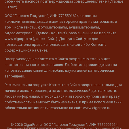
себе иметь паспорт подтверждающий совершеннолетие. (Старше
18 лет)
ООО "Галерея Градусов", ИНН 7725501624, является
исключительным владельцем авторских прав на материалы, в
том числе тексты, фотоматериалы, аудиоматериалы,
видеоматериалы (далее - Контент), размещенные на веб-сайте
www.cigarpro.ru (далее - Сайт). Доступ к Сайту не дает
пользователю права использовать какой-либо Контент,
содержащийся на Сайте.
Воспроизведение Контента с Сайта разрешено только для
частного и личного пользования. Любое воспроизведение или
использование копий для любых других целей категорически
запрещено.
Распечатка или загрузка Контента с Сайта разрешена только для
личного использования, а не для коммерческой деятельности.
Любая информация, относящаяся к авторскому праву или праву
собственности, не может быть изменена, и при ее использовании
обязательна активная гиперссылка на сайт www.cigarpro.ru
© 2026 CigarPro.ru, ООО "Галерея Градусов", ИНН 7725501624,
Лицензия №77РПА0003933 c 20 апреля 2007 г. до 19 апреля 2027 г.