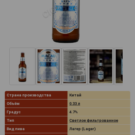
Страна производства
Китай
Объём
0.33 л
Градус
4.7%
Тип
Светлое фильтрованное
Вид пива
Лагер (Lager)