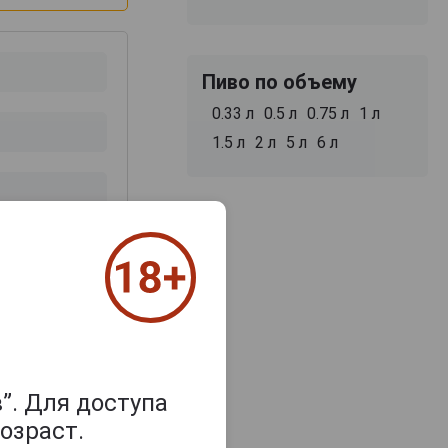
Пиво по объему
0.33 л
0.5 л
0.75 л
1 л
1.5 л
2 л
5 л
6 л
з 2000 знаков
”. Для доступа
озраст.