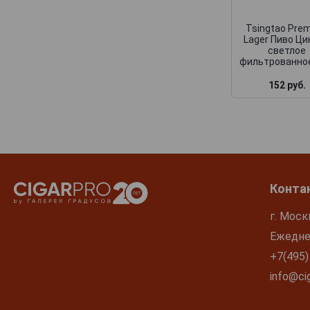
Tsingtao Pre
Lager Пиво Ц
светлое
фильтрованное
152 руб.
Конта
г. Моск
Ежеднев
+7(495)
info@cig