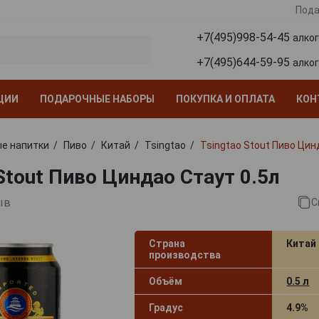
Пода
+7(495)998-54-45
алко
+7(495)644-59-95
алко
ЦИИ
ПОДАРОЧНЫЕ НАБОРЫ
ПОКУПКА И ОПЛАТА
КОН
е напитки
Пиво
Китай
Tsingtao
Tsingtao Stout Пиво Цин
Stout Пиво Циндао Стаут 0.5л
ыв
С
Страна
Китай
производства
Объём
0.5 л
Градус
4.9%