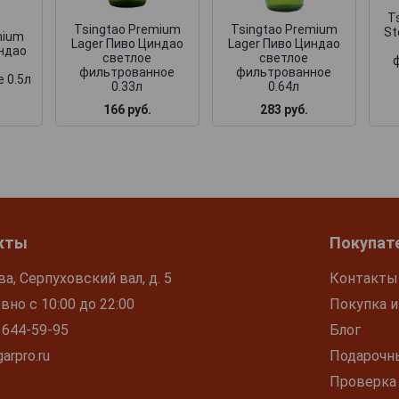
T
Tsingtao Premium
Tsingtao Premium
St
mium
Lager Пиво Циндао
Lager Пиво Циндао
индао
светлое
светлое
фильтрованное
фильтрованное
 0.5л
0.33л
0.64л
166 руб.
283 руб.
кты
Покупат
ва, Серпуховский вал, д. 5
Контакты
но с 10:00 до 22:00
Покупка и
 644-59-95
Блог
arpro.ru
Подарочн
Проверка