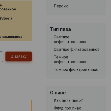
е
Персик
рованное
(Stout)
Тип пива
о самовывоз
Светлое
нефильтрованное
Светлое фильтрованное
В заявку
Тёмное
нефильтрованное
Тёмное фильтрованное
О пиве
Как пить пиво?
Флуд про пиво