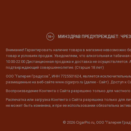
МИНЗДРАВ ПРЕДУПРЕЖДАЕТ: ЧРЕЗ
Внимание! Гарантировать наличие товара в магазине невозможно без
товар и условиях продаж. Уведомляем, что алкогольная и табачная п
10:00-22:00 Дистанционная продажа и доставка не осуществляется. 
подтверждающий совершеннолетие. (Старше 18 лет)
ООО "Галерея Градусов", ИНН 7725501624, является исключительным
размещенные на веб-сайте www.cigarpro.ru (далее - Сайт). Доступ к
Воспроизведение Контента с Сайта разрешено только для частного
Распечатка или загрузка Контента с Сайта разрешена только для л
не может быть изменена, и при ее использовании обязательна активн
© 2026 CigarPro.ru, ООО "Галерея Гра