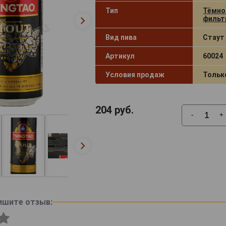
Тип
Тёмно
фильт
Вид пива
Стаут 
Артикул
60024
Условия продаж
Тольк
204
руб.
-
+
ишите отзыв: