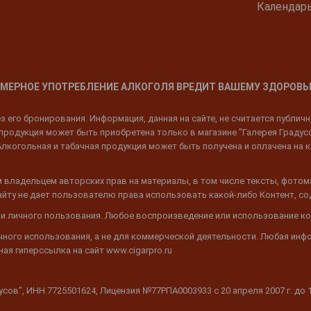
Календар
МЕРНОЕ УПОТРЕБЛЕНИЕ АЛКОГОЛЯ ВРЕДИТ ВАШЕМУ ЗДОРОВЬ
 его бронирования. Информация, данная на сайте, не считается публич
родукция может быть приобретена только в магазине "Галерея Градусов"
Алкогольная и табачная продукция может быть получена и оплачена на к
 владельцем авторских прав на материалы, в том числе тексты, фотом
 Сайту не дает пользователю права использовать какой-либо Контент, с
 и личного пользования. Любое воспроизведение или использование ко
ичного использования, а не для коммерческой деятельности. Любая инф
ая гиперссылка на сайт www.cigarpro.ru
дусов", ИНН 7725501624, Лицензия №77РПА0003933 c 20 апреля 2007 г. до 