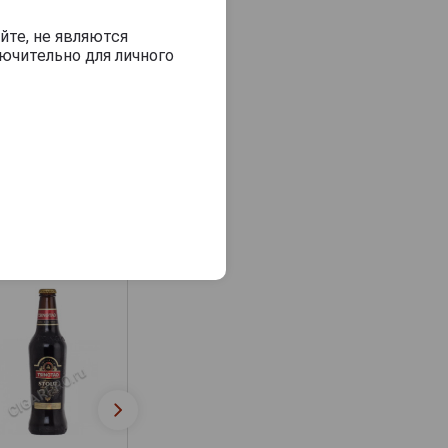
йте, не являются
ючительно для личного
Tsingtao Premi
Tsingtao Laoshan
Stout Пиво Цинд
Пиво Циндао
тёмное
Лаошань 0.6л
фильтрованное 0