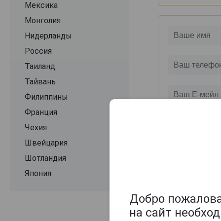
Мексика
Монголия
Нидерланды
Россия
Таиланд
Тайвань
Филиппины
Франция
Чехия
Швейцария
Шотландия
Япония
Добро пожаловат
на сайт необхо