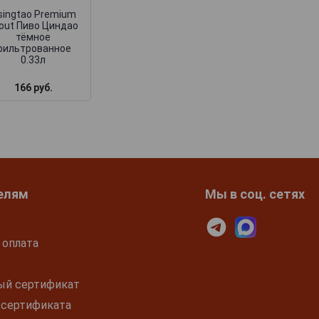
singtao Premium
out Пиво Циндао
тёмное
фильтрованное
0.33л
166 руб.
253 руб.
150 руб.
елям
Мы в соц. сетях
 оплата
ый сертификат
 сертификата