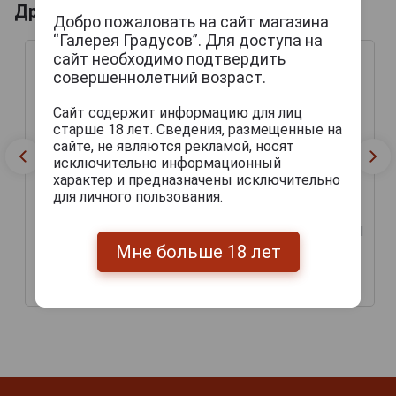
Другие продукты бренда HARVIESTOUN
Добро пожаловать на сайт магазина
“Галерея Градусов”. Для доступа на
сайт необходимо подтвердить
совершеннолетний возраст.
Сайт содержит информацию для лиц
старше 18 лет. Сведения, размещенные на
сайте, не являются рекламой, носят
исключительно информационный
характер и предназначены исключительно
для личного пользования.
Harviestoun Ola Dubh
Harviestoun Old Engine Oil
Reserve 18 Пиво
Пиво Харвистон Олд
Мне больше 18 лет
Харвистон Ола Ду
Энжин Ойл 0.33л
Спешл Резерв 18 0.33л
682 руб.
342 руб.