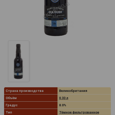
Страна производства
Великобритания
Объём
0.33 л
Градус
8.0%
Тип
Тёмное фильтрованное