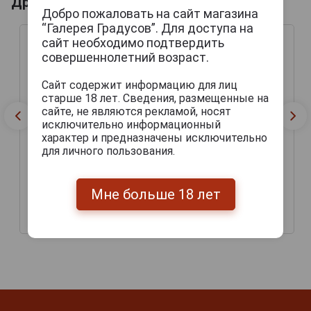
Другие продукты бренда HARVIESTOUN
Добро пожаловать на сайт магазина
“Галерея Градусов”. Для доступа на
сайт необходимо подтвердить
совершеннолетний возраст.
Сайт содержит информацию для лиц
старше 18 лет. Сведения, размещенные на
сайте, не являются рекламой, носят
исключительно информационный
характер и предназначены исключительно
для личного пользования.
Harviestoun Ola Dubh
Harviestoun Ola Dubh
Reserve 18 Пиво
Reserve 16 Пиво
Мне больше 18 лет
Харвистон Ола Ду
Харвистон Ола Ду
Спешл Резерв 18 0.33л
Спешл Резерв 16
682 руб.
509 руб.