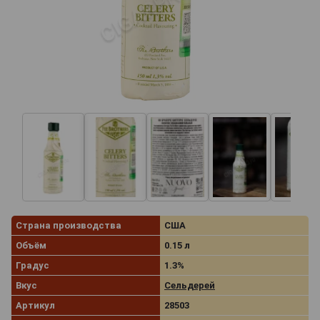
Страна производства
США
Объём
0.15 л
Градус
1.3%
Вкус
Сельдерей
Артикул
28503