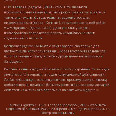
ООО "Галерея Градусов", ИНН 7725501624, является
исключительным владельцем авторских прав на материалы, в
том числе тексты, фотоматериалы, аудиоматериалы,
видеоматериалы (далее - Контент), размещенные на веб-сайте
www.cigarpro.ru (далее - Сайт). Доступ к Сайту не дает
пользователю права использовать какой-либо Контент,
содержащийся на Сайте.
Воспроизведение Контента с Сайта разрешено только для
частного и личного пользования. Любое воспроизведение или
использование копий для любых других целей категорически
запрещено.
Распечатка или загрузка Контента с Сайта разрешена только для
личного использования, а не для коммерческой деятельности.
Любая информация, относящаяся к авторскому праву или праву
собственности, не может быть изменена, и при ее использовании
обязательна активная гиперссылка на сайт www.cigarpro.ru
© 2026 CigarPro.ru, ООО "Галерея Градусов", ИНН 7725501624,
Лицензия №77РПА0003933 c 20 апреля 2007 г. до 19 апреля 2027 г.
Все права защищены.