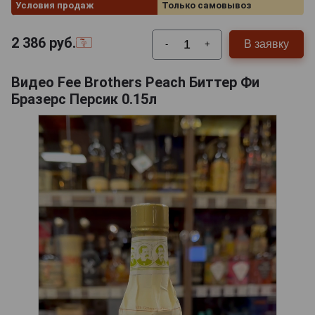
Условия продаж
Только самовывоз
2 386
руб.
В заявку
-
+
Видео Fee Brothers Peach Биттер Фи
Бразерс Персик 0.15л