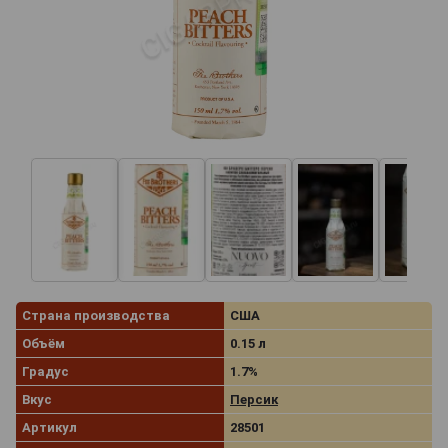
Страна производства
США
Объём
0.15 л
Градус
1.7%
Вкус
Персик
Артикул
28501