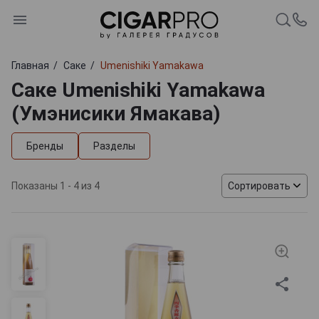
Главная
Саке
Umenishiki Yamakawa
Саке Umenishiki Yamakawa
(Умэнисики Ямакава)
Бренды
Разделы
Показаны 1 - 4 из 4
Сортировать