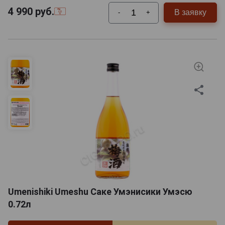
4 990
руб.
В заявку
-
+
Umenishiki Umeshu Саке Умэнисики Умэсю
0.72л