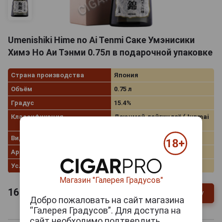
Umenishiki Hime no Ai Tenmi Саке Умэнисики
Химэ Но Аи Тэнми 0.75л в подарочной упаковке
Страна производства
Япония
Объём
0.75 л
Градус
15.4%
Классификация
Дзюнмай дайгиндзё (Junmai
Daiginjo)
Вид коробки
Картонная коробка
Артикул
37675
Условия продаж
Только самовывоз
Магазин "Галерея Градусов"
16 490
руб.
В заявку
-
+
Добро пожаловать на сайт магазина
“Галерея Градусов”. Для доступа на
сайт необходимо подтвердить