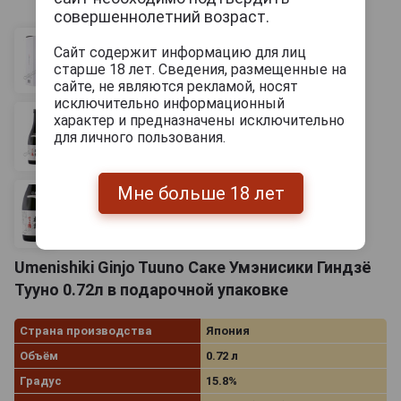
совершеннолетний возраст.
Сайт содержит информацию для лиц
старше 18 лет. Сведения, размещенные на
сайте, не являются рекламой, носят
исключительно информационный
характер и предназначены исключительно
для личного пользования.
Мне больше 18 лет
Umenishiki Ginjo Tuuno Саке Умэнисики Гиндзё
Тууно 0.72л в подарочной упаковке
Страна производства
Япония
Объём
0.72 л
Градус
15.8%