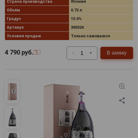
Страна производства
Япония
Объём
0.72 л
Градус
15.0%
Артикул
300324
Условия продаж
Только самовывоз
4 790
руб.
В заявку
-
+