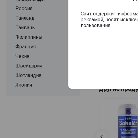
Россия
Сайт содержит информац
Таиланд
рекламой, носят исклю
пользования.
Тайвань
Филиппины
Франция
Чехия
Швейцария
Шотландия
Япония
Другие прод