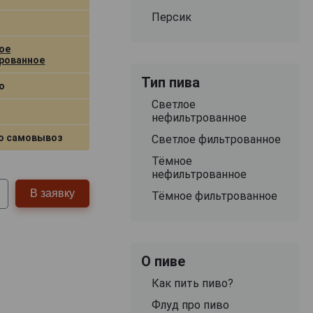
Персик
ое
рованное
Тип пива
о
Светлое
нефильтрованное
о самовывоз
Светлое фильтрованное
Тёмное
нефильтрованное
В заявку
Тёмное фильтрованное
О пиве
Как пить пиво?
Флуд про пиво