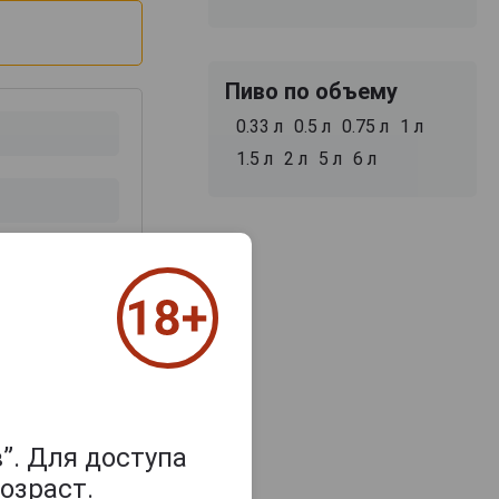
Пиво по объему
0.33 л
0.5 л
0.75 л
1 л
1.5 л
2 л
5 л
6 л
з 2000 знаков
”. Для доступа
озраст.