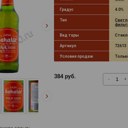
Градус
4.0%
Тип
Светл
фильт
Вид тары
Стекл
Артикул
72613
Условия продаж
Тольк
384
руб.
-
+