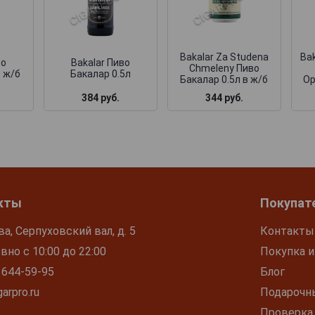
Bakalar Za Studena
Bak
во
Bakalar Пиво
Chmeleny Пиво
в ж/б
Бакалар 0.5л
Бакалар 0.5л в ж/б
Ор
384 руб.
344 руб.
кты
Покупат
ва, Серпуховский вал, д. 5
Контакты
но с 10:00 до 22:00
Покупка и
 644-59-95
Блог
arpro.ru
Подарочн
Проверка