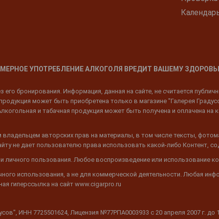
Календар
МЕРНОЕ УПОТРЕБЛЕНИЕ АЛКОГОЛЯ ВРЕДИТ ВАШЕМУ ЗДОРОВЬ
 его бронирования. Информация, данная на сайте, не считается публич
родукция может быть приобретена только в магазине "Галерея Градусов"
Алкогольная и табачная продукция может быть получена и оплачена на к
 владельцем авторских прав на материалы, в том числе тексты, фотом
 Сайту не дает пользователю права использовать какой-либо Контент, с
 и личного пользования. Любое воспроизведение или использование ко
ичного использования, а не для коммерческой деятельности. Любая инф
ая гиперссылка на сайт www.cigarpro.ru
дусов", ИНН 7725501624, Лицензия №77РПА0003933 c 20 апреля 2007 г. до 