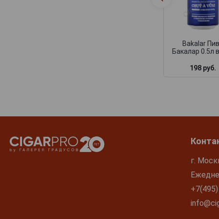
Bakalar Пи
Бакалар 0.5л 
198 руб.
Конта
г. Моск
Ежеднев
+7(495)
info@cig