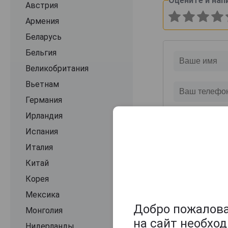
Оцените и нап
Австрия
Армения
Беларусь
Бельгия
Великобритания
Вьетнам
Германия
Ирландия
Испания
Италия
Китай
Корея
Мексика
Добро пожаловат
Монголия
на сайт необхо
Нидерланды