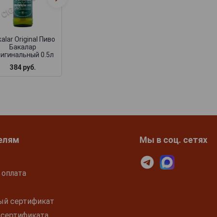
Chmeleny Пиво
Бакалар 5л
Бакалар 0.5л
alar Original Пиво
Бакалар
игинальный 0.5л
384 руб.
384 руб.
4 153 руб.
елям
Мы в соц. сетях
 оплата
ый сертификат
 сертификата