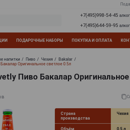
Пода
+7(495)998-54-45
алко
+7(495)644-59-95
алко
ЦИИ
ПОДАРОЧНЫЕ НАБОРЫ
ПОКУПКА И ОПЛАТА
КОН
е напитки
Пиво
Чехия
Bakalar
о Бакалар Оригинальное светлое 0.5л
Svetly Пиво Бакалар Оригинальное
ыв
С
Страна
Чехия
производства
Объём
0.5 л