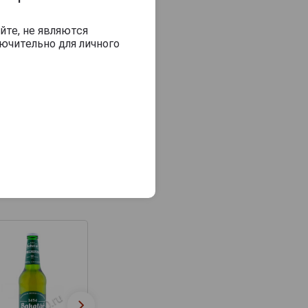
йте, не являются
ючительно для личного
Bakalar Za Studena
Bakalar Пиво