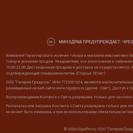
МИНЗДРАВ ПРЕДУПРЕЖДАЕТ: ЧРЕЗ
Внимание! Гарантировать наличие товара в магазине невозможно без
товар и условиях продаж. Уведомляем, что алкогольная и табачная п
10:00-22:00 Дистанционная продажа и доставка не осуществляется. 
подтверждающий совершеннолетие. (Старше 18 лет)
ООО "Галерея Градусов", ИНН 7725501624, является исключительным
размещенные на веб-сайте www.cigarpro.ru (далее - Сайт). Доступ к
Воспроизведение Контента с Сайта разрешено только для частного
Распечатка или загрузка Контента с Сайта разрешена только для л
не может быть изменена, и при ее использовании обязательна активн
© 2026 CigarPro.ru, ООО "Галерея Гра