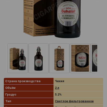
Страна производства
Чехия
Объём
2 л
Градус
5.2%
Тип
Светлое фильтрованное