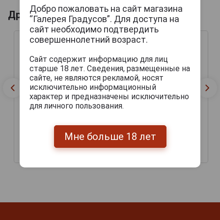
Добро пожаловать на сайт магазина
Другие продукты бренда BAKALAR
“Галерея Градусов”. Для доступа на
сайт необходимо подтвердить
совершеннолетний возраст.
Сайт содержит информацию для лиц
старше 18 лет. Сведения, размещенные на
сайте, не являются рекламой, носят
исключительно информационный
характер и предназначены исключительно
для личного пользования.
Bakalar Пиво Бакалар
Bakalar Пиво Бакалар
Мне больше 18 лет
0.5л в ж/б
0.5л
198 руб.
384 руб.