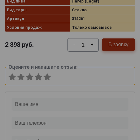
Вид пива
Лагер (Lager)
Вид тары
Стекло
Артикул
314261
Условия продаж
Только самовывоз
2 898
руб.
В заявку
-
+
Оцените и напишите отзыв: