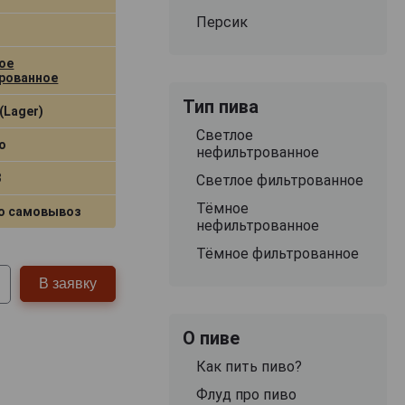
Персик
ое
рованное
Тип пива
(Lager)
Светлое
о
нефильтрованное
3
Светлое фильтрованное
Тёмное
о самовывоз
нефильтрованное
Тёмное фильтрованное
В заявку
О пиве
Как пить пиво?
Флуд про пиво