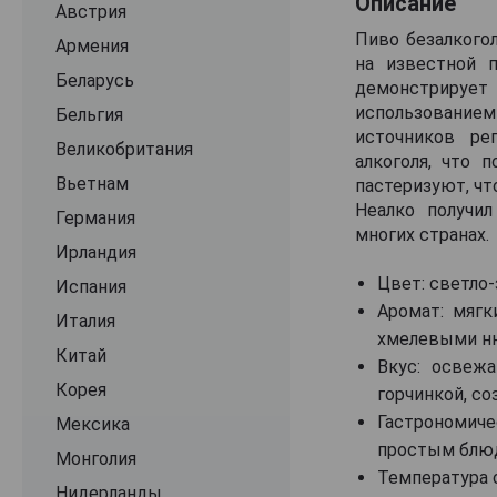
Описание
Австрия
Пиво безалкогол
Армения
на известной 
Беларусь
демонстрирует 
использование
Бельгия
источников ре
Великобритания
алкоголя, что 
Вьетнам
пастеризуют, чт
Неалко получи
Германия
многих странах.
Ирландия
Цвет: светло-
Испания
Аромат: мягк
Италия
хмелевыми н
Китай
Вкус: освеж
Корея
горчинкой, с
Гастрономиче
Мексика
простым блю
Монголия
Температура с
Нидерланды