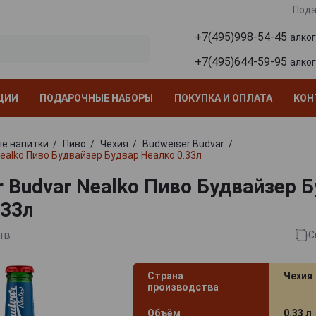
Пода
+7(495)998-54-45
алко
+7(495)644-59-95
алко
ЦИИ
ПОДАРОЧНЫЕ НАБОРЫ
ПОКУПКА И ОПЛАТА
КОН
е напитки
Пиво
Чехия
Budweiser Budvar
Nealko Пиво Будвайзер Будвар Неалко 0.33л
r Budvar Nealko Пиво Будвайзер 
.33л
ыв
С
Страна
Чехия
производства
Объём
0.33 л