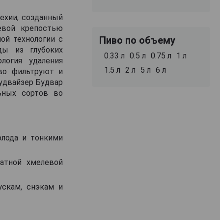
Чехии, созданный
евой крепостью
ой технологии с
Пиво по объему
ды из глубоких
0.33 л
0.5 л
0.75 л
1 л
логия удаления
1.5 л
2 л
5 л
6 л
иво фильтруют и
Будвайзер Будвар
ьных сортов во
олода и тонкими
катной хмелевой
ускам, снэкам и