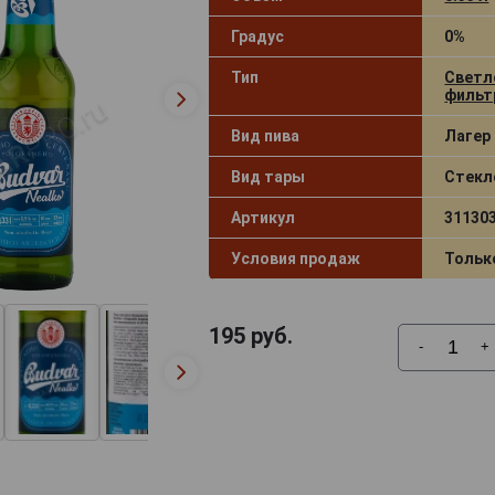
Градус
0%
Тип
Светл
фильт
Вид пива
Лагер 
Вид тары
Стекл
Артикул
31130
Условия продаж
Тольк
195
руб.
-
+