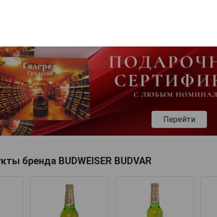
Перейти
укты бренда BUDWEISER BUDVAR