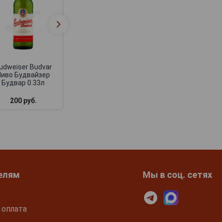
Budweiser Budvar
Budweiser Budv
Пиво Будвайзер
Пиво Будвайзе
Будвар 0.5л
Будвар 5л
udweiser Budvar
Пиво Будвайзер
Будвар 0.33л
200 руб.
261 руб.
3 464 руб.
елям
Мы в соц. сетях
 оплата