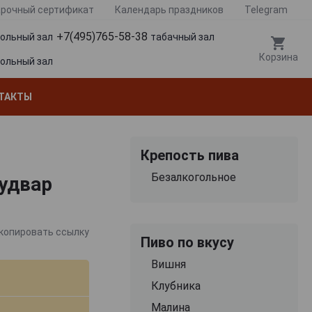
рочный сертификат
Календарь праздников
Telegram
+7(495)765-58-38
гольный зал
табачный зал
Корзина
гольный зал
ТАКТЫ
Крепость пива
Безалкогольное
Будвар
копировать ссылку
Пиво по вкусу
Вишня
Клубника
Малина