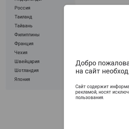
Россия
Оцените и нап
Таиланд
Тайвань
Филиппины
Франция
Чехия
Швейцария
Добро пожаловат
на сайт необхо
Шотландия
Япония
Сайт содержит информац
рекламой, носят исклю
пользования.