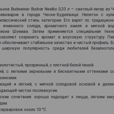
ьное Budweiser Budvar Nealko 0,33 л — светлый лагер из 
пивоварне в городе Ческе-Будеёвице. Напиток с нул
классический стиль категории. Его варят по традиционн
м ячменного солода, ароматного хмеля и мягкой во
гиона Шумава. Затем применяется специальная техно
позволяет сохранить аромат и вкусовую структуру. П
о обеспечивает стабильное качество и чистый профиль. 
л широкую популярность среди любителей безалкогол
золотистый, прозрачный, с плотной белой пеной.
ий, с легкими зерновыми и бисквитными оттенками с
юансами.
ающий и лёгкий, с мягкой солодовой основой и дели
оздающей чистое послевкусие.
ские сочетания: хорошо подходит к пицце, лёгким зак
дам.
ервировки: около 10 °C.