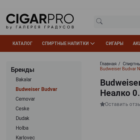
КАТАЛОГ
СПИРТНЫЕ НАПИТКИ
СИГАРЫ
АК
Главная
Спиртны
Бренды
Budweiser Budvar 
Bakalar
Budweise
Budweiser Budvar
Неалко 0
Cernovar
Оставить отз
Ceske
Dudak
Holba
Karlovec