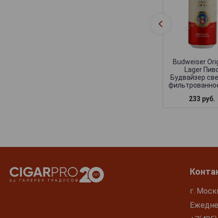
Budweiser Orig
Lager Пив
Будвайзер св
фильтрованное
233 руб.
Конта
г. Моск
Ежеднев