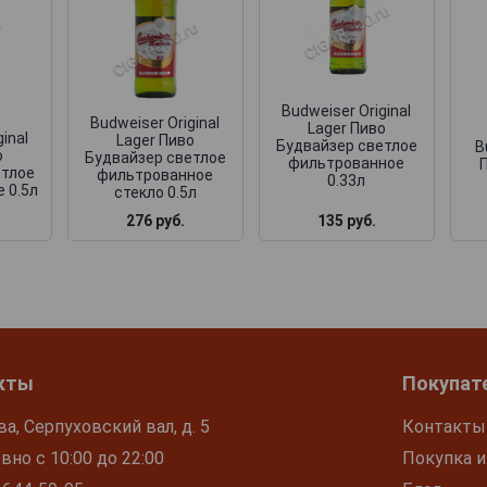
Budweiser Original
Budweiser Original
Lager Пиво
inal
Lager Пиво
Будвайзер светлое
B
о
Будвайзер светлое
фильтрованное
етлое
фильтрованное
0.33л
 0.5л
стекло 0.5л
135 руб.
276 руб.
кты
Покупат
ва, Серпуховский вал, д. 5
Контакты
но с 10:00 до 22:00
Покупка и