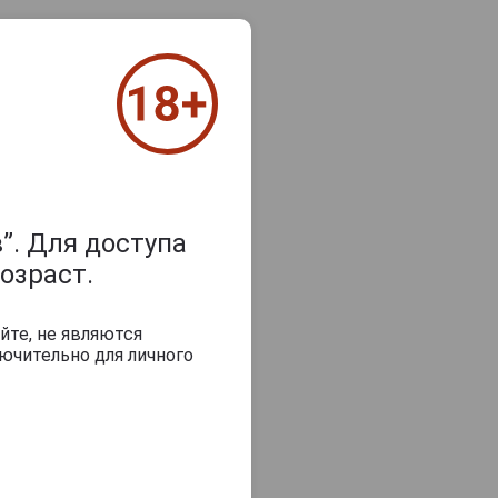
”. Для доступа
озраст.
йте, не являются
ючительно для личного
з 2000 знаков