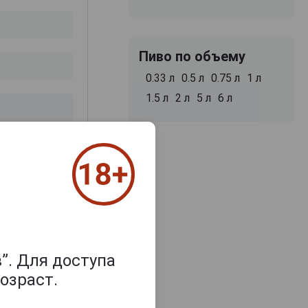
Пиво по объему
0.33 л
0.5 л
0.75 л
1 л
1.5 л
2 л
5 л
6 л
з 2000 знаков
”. Для доступа
озраст.