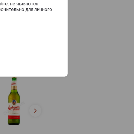
йте, не являются
ючительно для личного
Budweiser Budv
Budweiser Budvar
Nealko Пиво
Пиво Будвайзер
Будвайзер Будв
Будвар 5л
Неалко 0.33л