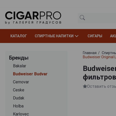
КАТАЛОГ
СПИРТНЫЕ НАПИТКИ
СИГАРЫ
АК
Главная
Спиртны
Бренды
Budweiser Original
Bakalar
Budweiser
Budweiser Budvar
фильтров
Cernovar
Оставить отз
Ceske
Dudak
Holba
Karlovec