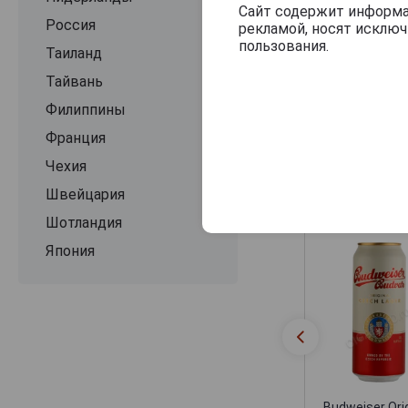
Сайт содержит информац
Россия
рекламой, носят исклю
пользования.
Таиланд
Тайвань
Филиппины
Франция
Чехия
Другие прод
Швейцария
Шотландия
Япония
Budweiser Orig