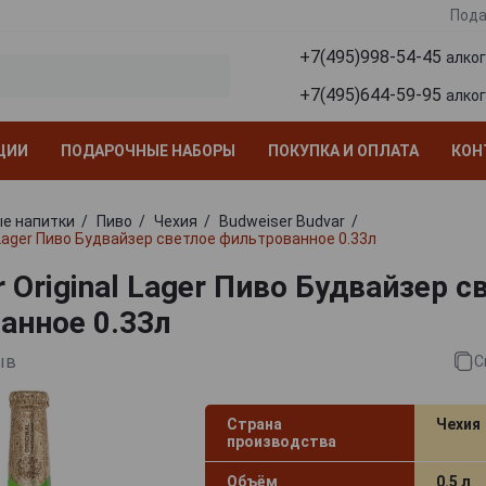
Пода
+7(495)998-54-45
алко
+7(495)644-59-95
алко
ЦИИ
ПОДАРОЧНЫЕ НАБОРЫ
ПОКУПКА И ОПЛАТА
КОН
е напитки
Пиво
Чехия
Budweiser Budvar
 Lager Пиво Будвайзер светлое фильтрованное 0.33л
 Original Lager Пиво Будвайзер с
анное 0.33л
ыв
С
Страна
Чехия
производства
Объём
0.5 л