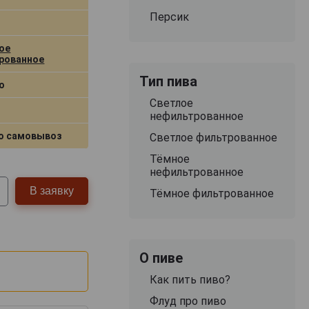
Персик
ое
рованное
Тип пива
о
Светлое
нефильтрованное
о самовывоз
Светлое фильтрованное
Тёмное
нефильтрованное
В заявку
Тёмное фильтрованное
О пиве
Как пить пиво?
Флуд про пиво