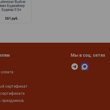
udweiser Budvar
Пиво Будвайзер
Будвар 0.5л
261 руб.
3 464 руб.
195 руб.
елям
Мы в соц. сетях
 оплата
ый сертификат
 сертификата
ь праздников