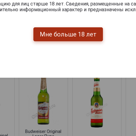
ию для лиц старше 18 лет. Сведения, размещенные на са
чительно информационный характер и предназначены искл
Мне больше 18 лет
Перейти
укты бренда BUDWEISER BUDVAR
Budweiser Original
inal