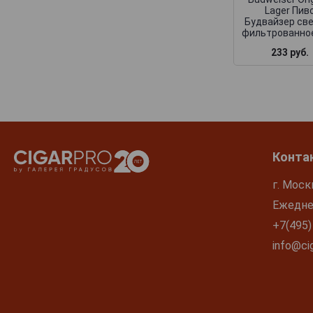
Lager Пив
Будвайзер св
фильтрованное
233 руб.
Конта
г. Моск
Ежеднев
+7(495)
info@cig