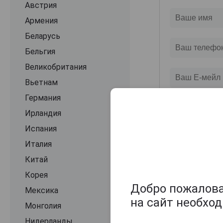
Австрия
Армения
Беларусь
Бельгия
Великобритания
Вьетнам
Германия
Ирландия
Испания
Италия
Китай
Корея
Добро пожаловат
Мексика
на сайт необхо
Монголия
Нидерланды