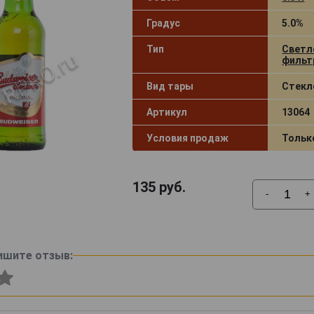
Градус
5.0%
Тип
Светл
фильт
Вид тары
Стекл
Артикул
13064
Условия продаж
Тольк
135
руб.
-
+
ишите отзыв: