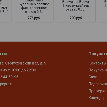
Lager Пиво
Budweiser Budvar
B
о
Будвайзер светлое
Пиво Будвайзер
етлое
фильтрованное
Будвар 0.33л
 0.5л
стекло 0.5л
200 руб.
276 руб.
кты
Покупат
ва, Серпуховский вал, д. 5
Контакты
но с 10:00 до 22:00
Покупка и
 644-59-95
Блог
arpro.ru
Подарочн
Проверка
Календар