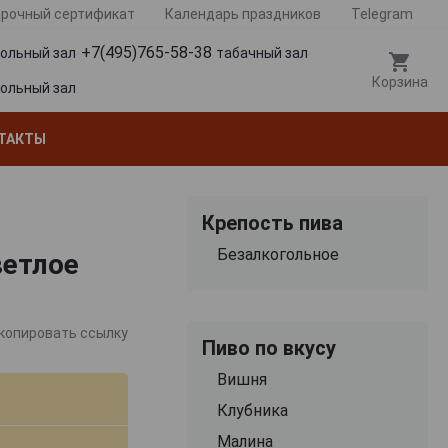
рочный сертификат
Календарь праздников
Telegram
+7(495)765-58-38
гольный зал
табачный зал
Корзина
гольный зал
ТАКТЫ
Крепость пива
Безалкогольное
ветлое
копировать ссылку
Пиво по вкусу
Вишня
Клубника
Малина