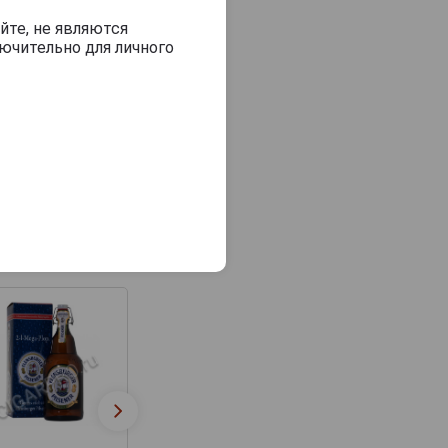
йте, не являются
ючительно для личного
Flensburger Pilsener
Flensburger Gol
Пиво Фленсбургер
Пиво Фленсбург
Пилснер 0.5л
Голд 0.5л