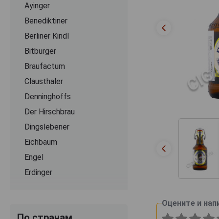
Ayinger
Benediktiner
Berliner Kindl
Bitburger
Braufactum
Clausthaler
Denninghoffs
Der Hirschbrau
Dingslebener
Eichbaum
Engel
Erdinger
Flensburger
Franziskaner
Оцените и нап
По странам
Grevensteiner