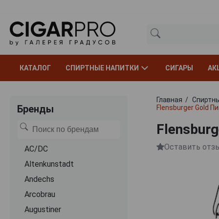
КАТАЛОГ
СПИРТНЫЕ НАПИТКИ
СИГАРЫ
АК
Главная
Спиртны
Бренды
Flensburger Gold П
Flensburg
Оставить отз
AC/DC
Altenkunstadt
Andechs
Arcobrau
Augustiner