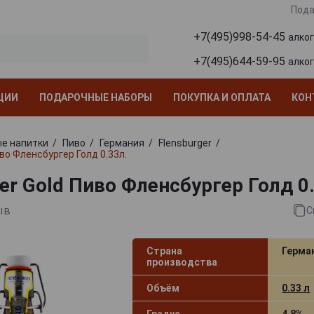
Пода
+7(495)998-54-45
алко
+7(495)644-59-95
алко
ЦИИ
ПОДАРОЧНЫЕ НАБОРЫ
ПОКУПКА И ОПЛАТА
КОН
е напитки
Пиво
Германия
Flensburger
иво Фленсбургер Голд 0.33л.
er Gold Пиво Фленсбургер Голд 0
ыв
С
Страна
Герма
производства
Объём
0.33 л
Градус
4.8%