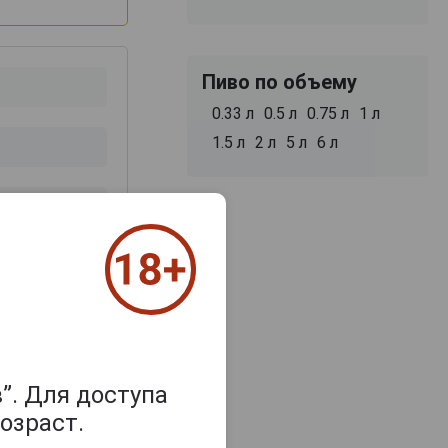
Пиво по объему
0.33 л
0.5 л
0.75 л
1 л
1.5 л
2 л
5 л
6 л
з 2000 знаков
”. Для доступа
озраст.