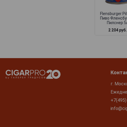
Spaten
Stortebeker
Flensburger Pi
Uberbrau
Пиво Фленсбу
Пилснер 5
Uerige
2 204 руб.
Veltins
Wolpertinger
Zoller-Hof
Zotler
Конта
г. Моск
Ежеднев
+7(495)
info@cig