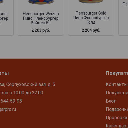
Fl
Flensburger Gold
lsner
Flensburger Weizen
Пиво Фленсбургер
ргер
Пиво Фленсбургер
Голд
л
Вайцен 5л
2 204 руб.
2 203 руб.
кты
Покупат
ва, Серпуховский вал, д. 5
Контакты
но с 10:00 до 22:00
Покупка и
 644-59-95
Блог
arpro.ru
Подарочн
Проверка
Календар