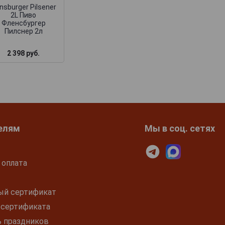
ensburger Pilsener
2L Пиво
Фленсбургер
Пилснер 2л
2 398 руб.
359 руб.
502 руб.
елям
Мы в соц. сетях
 оплата
ый сертификат
 сертификата
ь праздников