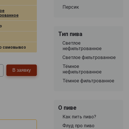
Персик
ое
рованное
о
Тип пива
Светлое
о самовывоз
нефильтрованное
Светлое фильтрованное
Тёмное
В заявку
нефильтрованное
Тёмное фильтрованное
О пиве
Как пить пиво?
Флуд про пиво