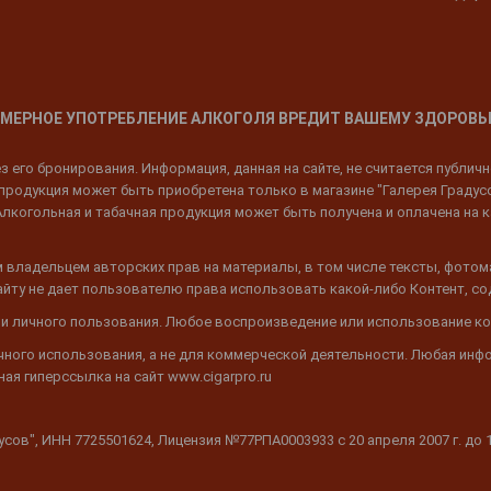
МЕРНОЕ УПОТРЕБЛЕНИЕ АЛКОГОЛЯ ВРЕДИТ ВАШЕМУ ЗДОРОВЬ
 его бронирования. Информация, данная на сайте, не считается публич
родукция может быть приобретена только в магазине "Галерея Градусов"
Алкогольная и табачная продукция может быть получена и оплачена на к
 владельцем авторских прав на материалы, в том числе тексты, фотом
 Сайту не дает пользователю права использовать какой-либо Контент, с
 и личного пользования. Любое воспроизведение или использование ко
ичного использования, а не для коммерческой деятельности. Любая инф
ая гиперссылка на сайт www.cigarpro.ru
дусов", ИНН 7725501624, Лицензия №77РПА0003933 c 20 апреля 2007 г. до 