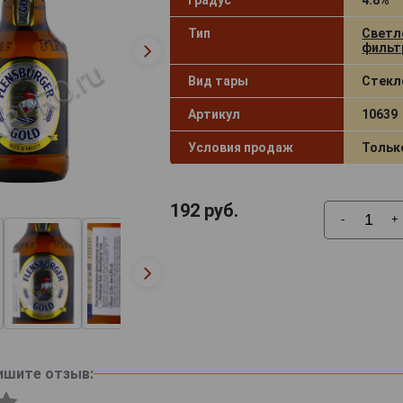
Тип
Светл
фильт
Вид тары
Стекл
Артикул
10639
Условия продаж
Тольк
192
руб.
-
+
ишите отзыв: