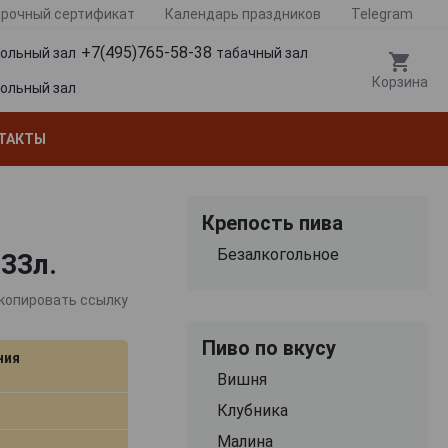
рочный сертификат
Календарь праздников
Telegram
+7(495)765-58-38
гольный зал
табачный зал
Корзина
гольный зал
ТАКТЫ
Крепость пива
Безалкогольное
.33л.
копировать ссылку
Пиво по вкусу
ния
Вишня
Клубника
Малина