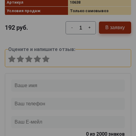
Артикул
10638
Условия продаж
Только самовывоз
192
руб.
В заявку
-
+
Оцените и напишите отзыв:
0
из 2000 знаков