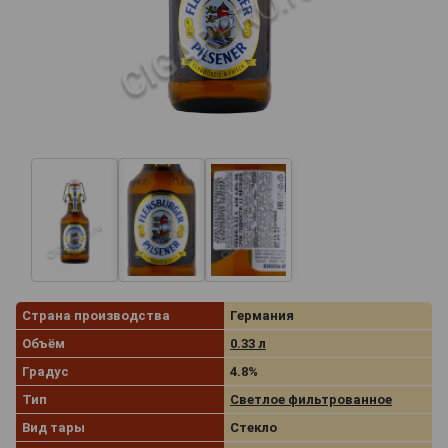
Страна производства
Германия
Объём
0.33 л
Градус
4.8%
Тип
Светлое фильтрованное
Вид тары
Стекло