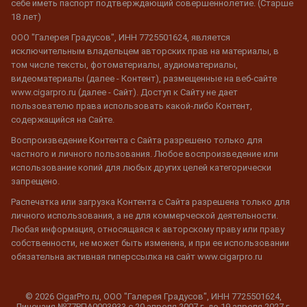
себе иметь паспорт подтверждающий совершеннолетие. (Старше
18 лет)
ООО "Галерея Градусов", ИНН 7725501624, является
исключительным владельцем авторских прав на материалы, в
том числе тексты, фотоматериалы, аудиоматериалы,
видеоматериалы (далее - Контент), размещенные на веб-сайте
www.cigarpro.ru (далее - Сайт). Доступ к Сайту не дает
пользователю права использовать какой-либо Контент,
содержащийся на Сайте.
Воспроизведение Контента с Сайта разрешено только для
частного и личного пользования. Любое воспроизведение или
использование копий для любых других целей категорически
запрещено.
Распечатка или загрузка Контента с Сайта разрешена только для
личного использования, а не для коммерческой деятельности.
Любая информация, относящаяся к авторскому праву или праву
собственности, не может быть изменена, и при ее использовании
обязательна активная гиперссылка на сайт www.cigarpro.ru
© 2026 CigarPro.ru, ООО "Галерея Градусов", ИНН 7725501624,
Лицензия №77РПА0003933 c 20 апреля 2007 г. до 19 апреля 2027 г.