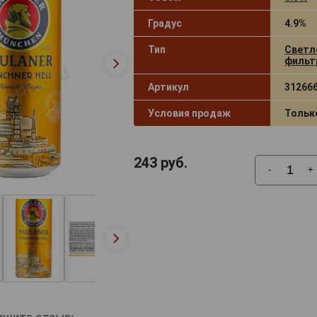
Градус
4.9%
Тип
Светл
фильт
Артикул
31266
Условия продаж
Тольк
243
руб.
-
+