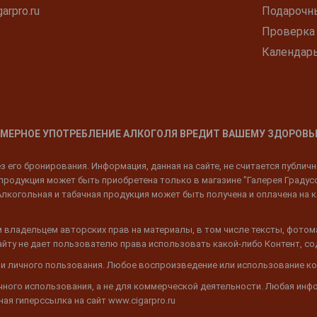
arpro.ru
Подарочн
Проверка
Календар
МЕРНОЕ УПОТРЕБЛЕНИЕ АЛКОГОЛЯ ВРЕДИТ ВАШЕМУ ЗДОРОВЬ
 его бронирования. Информация, данная на сайте, не считается публич
родукция может быть приобретена только в магазине "Галерея Градусов"
Алкогольная и табачная продукция может быть получена и оплачена на к
 владельцем авторских прав на материалы, в том числе тексты, фотом
 Сайту не дает пользователю права использовать какой-либо Контент, с
 и личного пользования. Любое воспроизведение или использование ко
ичного использования, а не для коммерческой деятельности. Любая инф
ая гиперссылка на сайт www.cigarpro.ru