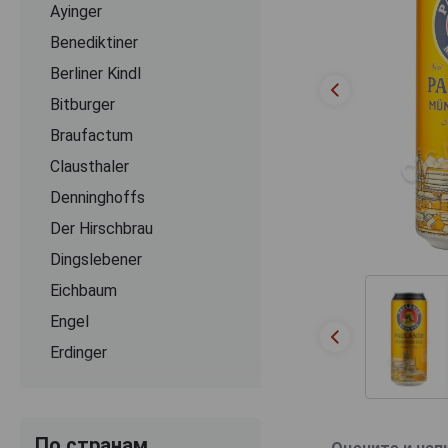
Ayinger
Benediktiner
Berliner Kindl
Bitburger
Braufactum
Clausthaler
Denninghoffs
Der Hirschbrau
Dingslebener
Eichbaum
Engel
Erdinger
Flensburger
Franziskaner
По странам
Grevensteiner