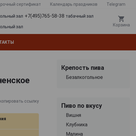
рочный сертификат
Календарь праздников
Telegram
+7(495)765-58-38
гольный зал
табачный зал
Корзина
гольный зал
ТАКТЫ
Крепость пива
Безалкогольное
ненское
копировать ссылку
Пиво по вкусу
Вишня
ния
Клубника
Малина