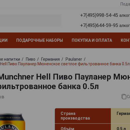
Пода
+7(495)998-54-45
алко
+7(495)644-59-95
алко
ЦИИ
ПОДАРОЧНЫЕ НАБОРЫ
ПОКУПКА И ОПЛАТА
КОН
е напитки
Пиво
Германия
Paulaner
 Hell Пиво Пауланер Мюненское светлое фильтрованное банка 0.5л
 Munchner Hell Пиво Пауланер Мю
фильтрованное банка 0.5л
ыв
С
Страна
Герма
производства
Объём
0.5 л