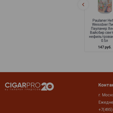
Spaten
Stortebeker
Uberbrau
Paulaner He
Uerige
Weissbier П
Пауланер Хе
Veltins
Вайсбир све
нефильтрова
Wolpertinger
0.5л
Zoller-Hof
147 руб.
Zotler
Конта
г. Моск
Ежеднев
+7(495)