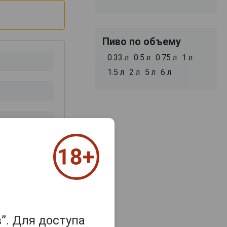
Пиво по объему
0.33 л
0.5 л
0.75 л
1 л
1.5 л
2 л
5 л
6 л
з 2000 знаков
”. Для доступа