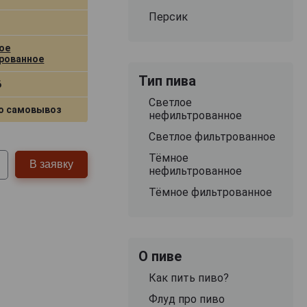
Персик
ое
рованное
Тип пива
6
Светлое
о самовывоз
нефильтрованное
Светлое фильтрованное
Тёмное
В заявку
нефильтрованное
Тёмное фильтрованное
О пиве
Как пить пиво?
Флуд про пиво