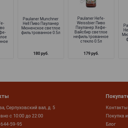
Paulaner Hefe-
Paulaner Munchner
Weissbier Пиво
fe-
Hell Пиво Пауланер
Pa
Пауланер Хефе-
иво
Мюненское светлое
He
Вайсбир светлое
фе-
фильтрованное 0.5л
Мю
нефильтрованное
тлое
стекло 0.5л
нное
180 руб.
179 руб.
кты
Покупат
ва, Серпуховский вал, д. 5
Контакты
но с 10:00 до 22:00
Покупка и
 644-59-95
Блог