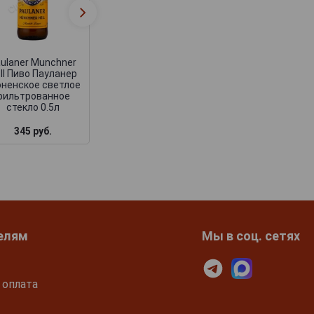
Paulaner Weissbier
Paulaner Weissbi
Пиво Пауланер
Пиво Паулане
Вайссбир стекло
Вайссбир 0.5л
0.5л
ulaner Munchner
ll Пиво Пауланер
ненское светлое
фильтрованное
стекло 0.5л
345 руб.
305 руб.
337 руб.
елям
Мы в соц. сетях
 оплата