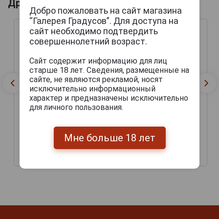
Другие продукты бренда PAULANER
Добро пожаловать на сайт магазина
“Галерея Градусов”. Для доступа на
сайт необходимо подтвердить
совершеннолетний возраст.
Сайт содержит информацию для лиц
старше 18 лет. Сведения, размещенные на
сайте, не являются рекламой, носят
исключительно информационный
характер и предназначены исключительно
для личного пользования.
Paulaner Munchner Hell
Пиво Пауланер
Paulaner Hefe-Weissbier
Мюненское светлое
Пиво Пауланер Хефе-
фильтрованное 0.5л
Мне больше 18 лет
Вайсбир светлое
нефильтрованное 0.5л
147 руб.
180 руб.