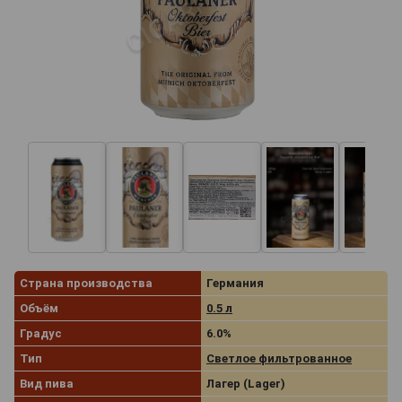
Страна производства
Германия
Объём
0.5 л
Градус
6.0%
Тип
Светлое фильтрованное
Вид пива
Лагер (Lager)