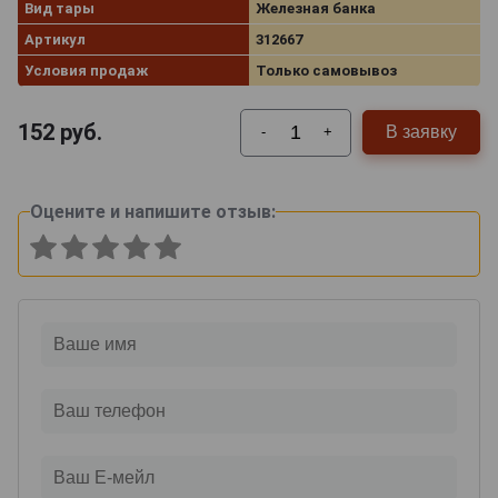
Вид тары
Железная банка
Артикул
312667
Условия продаж
Только самовывоз
152
руб.
В заявку
-
+
Оцените и напишите отзыв: