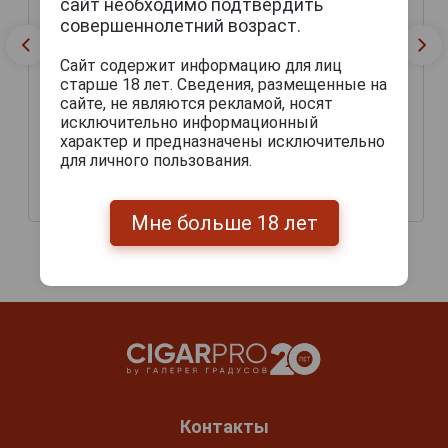
сайт необходимо подтвердить
совершеннолетний возраст.
Сайт содержит информацию для лиц
старше 18 лет. Сведения, размещенные на
сайте, не являются рекламой, носят
Paulaner Hefe-Weissbier
исключительно информационный
Paulaner Hefe-Weissbier
Пиво Пауланер Хефе-
Пиво Пауланер Хефе-
характер и предназначены исключительно
Вайсбир светлое
Вайсбир светлое
для личного пользования.
нефильтрованное
нефильтрованное 0.5л
стекло 0.5л
147 руб.
179 руб.
Мне больше 18 лет
Контакты