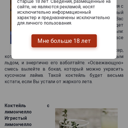
старше 18 лет. Сведения, размещенные на
Приготовление коктейля с
сайте, не являются рекламой, носят
исключительно информационный
лимончелло Морозный
характер и предназначены исключительно
полдень не займет у Вас
для личного пользования.
много времени и будет
очень простым:
поместите все
Мне больше 18 лет
необходимые
ингредиенты в шейкер,
который стоит предварительно наполнить колотым
льдом, и энергично его взболтайте. «Освежающую»
смесь вылейте в бокал, который можно украсить
кусочком лайма. Такой коктейль будет весьма
кстати, если Вы устали от жаркого лета.
Коктейль с
лимончелло
Игристый
лимончелло