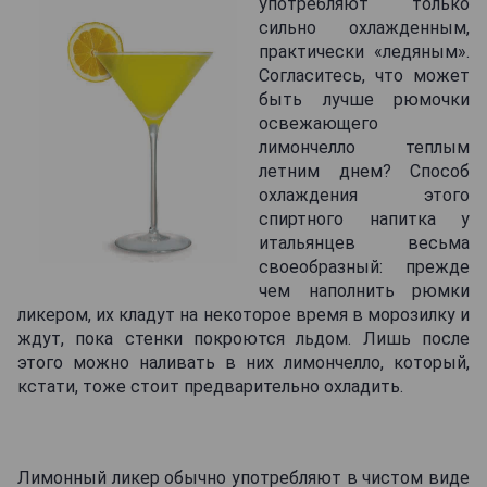
употребляют только
сильно охлажденным,
практически «ледяным».
Согласитесь, что может
быть лучше рюмочки
освежающего
лимончелло теплым
летним днем? Способ
охлаждения этого
спиртного напитка у
итальянцев весьма
своеобразный: прежде
чем наполнить рюмки
ликером, их кладут на некоторое время в морозилку и
ждут, пока стенки покроются льдом. Лишь после
этого можно наливать в них лимончелло, который,
кстати, тоже стоит предварительно охладить.
Лимонный ликер обычно употребляют в чистом виде