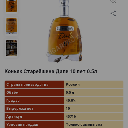
Коньяк Старейшина Дали 10 лет 0.5л
Страна производства
Россия
Объём
0.5 л
Градус
40.0%
Выдержка лет
10
Артикул
45716
Условия продаж
Только самовывоз