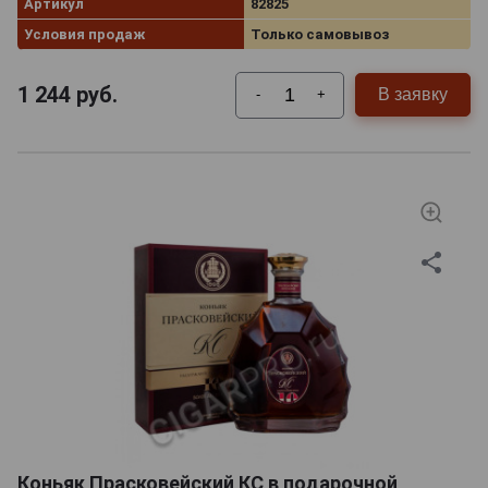
Артикул
82825
Условия продаж
Только самовывоз
1 244
руб.
В заявку
-
+
Коньяк Прасковейский КС в подарочной