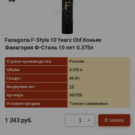
Fanagoria F-Style 10 Years Old Коньяк
Фанагория Ф-Стиль 10 лет 0.375л
Страна производства
Россия
Объём
0.375 л
Градус
40.0%
Выдержка лет
10
Артикул
307725
Условия продаж
Только самовывоз
1 243
руб.
В заявку
-
+