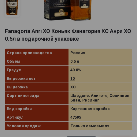
Fanagoria Anri XO Коньяк Фанагория КС Анри ХО
0.5л в подарочной упаковке
Страна производства
Россия
Объём
0.5 л
Градус
40.0%
Выдержка лет
10
Выдержка
XO
Сорт винограда
Шардоне, Алиготе, Совиньон
Блан, Рислинг
Вид коробки
Картонная коробка
Артикул
47595
Условия продаж
Только самовывоз