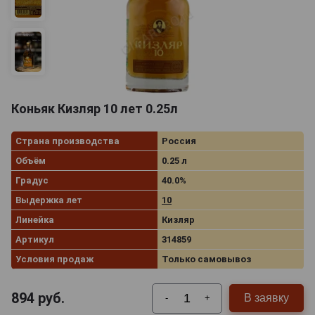
Коньяк Кизляр 10 лет 0.25л
Страна производства
Россия
Объём
0.25 л
Градус
40.0%
Выдержка лет
10
Линейка
Кизляр
Артикул
314859
Условия продаж
Только самовывоз
894
руб.
В заявку
-
+