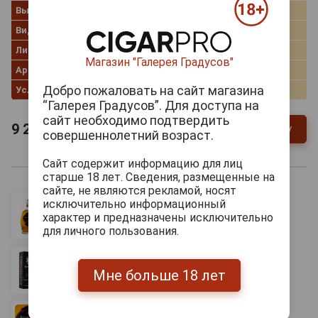
Выдержка лет
10
Вид коробки
Картонная коробка
Линейка
Нарын-Кала
Магазин "Галерея Градусов"
Артикул
31845
Добро пожаловать на сайт магазина
Условия продаж
Только самовывоз
“Галерея Градусов”. Для доступа на
сайт необходимо подтвердить
9 200
руб.
В заявку
-
+
совершеннолетний возраст.
Сайт содержит информацию для лиц
старше 18 лет. Сведения, размещенные на
сайте, не являются рекламой, носят
исключительно информационный
характер и предназначены исключительно
для личного пользования.
Мне больше 18 лет