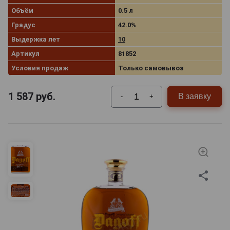
Объём
0.5 л
Градус
42.0%
Выдержка лет
10
Артикул
81852
Условия продаж
Только самовывоз
1 587
руб.
В заявку
-
+