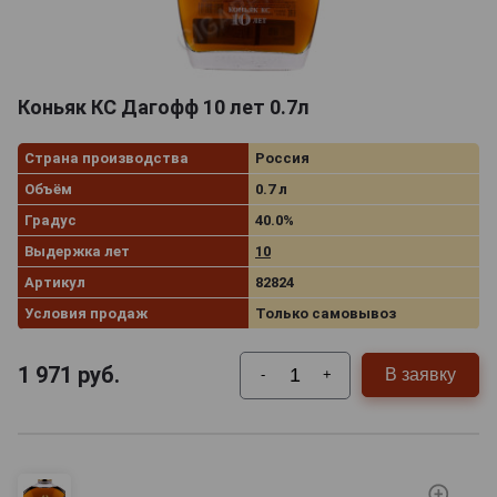
Коньяк КС Дагофф 10 лет 0.7л
Страна производства
Россия
Объём
0.7 л
Градус
40.0%
Выдержка лет
10
Артикул
82824
Условия продаж
Только самовывоз
1 971
руб.
В заявку
-
+