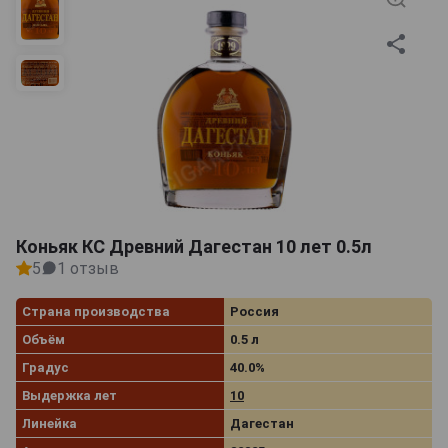
Коньяк КС Древний Дагестан 10 лет 0.5л
5
1 отзыв
Страна производства
Россия
Объём
0.5 л
Градус
40.0%
Выдержка лет
10
Линейка
Дагестан