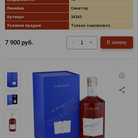
Линейка
Сенатор
Артикул
34243
Условия продаж
Только самовывоз
7 900
руб.
В заявку
-
+