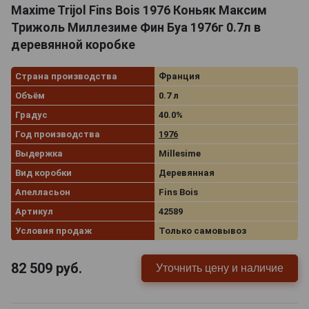
Maxime Trijol Fins Bois 1976 Коньяк Максим
Трижоль Миллезиме Фин Буа 1976г 0.7л в
деревянной коробке
Страна производства
Франция
Объём
0.7 л
Градус
40.0%
Год производства
1976
Выдержка
Millesime
Вид коробки
Деревянная
Апелласьон
Fins Bois
Артикул
42589
Условия продаж
Только самовывоз
82 509
руб.
Уточнить цену и наличие