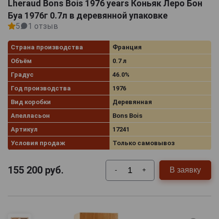
Lheraud Bons Bois 1976 years Коньяк Леро Бон
и сопровождения черного кофе. Его стоит
Буа 1976г 0.7л в деревянной упаковке
рассмотреть на роль подарка для человека 1976 года
5
1 отзыв
рождения и памятного сувенира по случаю любого
праздника для тех, кто связывает с этим периодом
Страна производства
Франция
важные жизненные моменты.
Объём
0.7 л
Градус
46.0%
Год производства
1976
Вид коробки
Деревянная
Апелласьон
Bons Bois
Артикул
17241
Условия продаж
Только самовывоз
155 200
руб.
В заявку
-
+