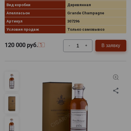
Вид коробки
Деревянная
Апелласьон
Grande Champagne
Артикул
307296
Условия продаж
Только самовывоз
120 000
руб.
В заявку
-
+