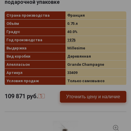
подарочной упаковке
Страна производства
Франция
Объём
0.75 л
Градус
40.0%
Год производства
1976
Выдержка
Millesime
Вид коробки
Деревянная
Апелласьон
Grande Champagne
Артикул
33409
Условия продаж
Только самовывоз
109 871
руб.
Уточнить цену и наличие