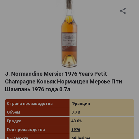
J. Normandine Mersier 1976 Years Petit
Champagne Коньяк Норманден Мерсье Пти
Шампань 1976 года 0.7л
Страна производства
Франция
Объём
0.7 л
Градус
43.0%
Год производства
1976
Выдержка
Millesime