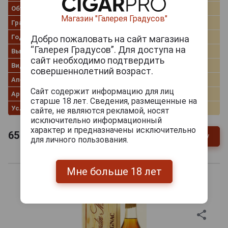
Объём
0.7 л
Магазин "Галерея Градусов"
Градус
42.8%
Год производства
1976
Добро пожаловать на сайт магазина
“Галерея Градусов”. Для доступа на
Выдержка
Millesime
сайт необходимо подтвердить
Вид коробки
Деревянная
совершеннолетний возраст.
Апелласьон
Fins Bois
Сайт содержит информацию для лиц
Артикул
43648
старше 18 лет. Сведения, размещенные на
Условия продаж
Только самовывоз
сайте, не являются рекламой, носят
исключительно информационный
характер и предназначены исключительно
65 965
руб.
В заявку
-
+
для личного пользования.
Мне больше 18 лет