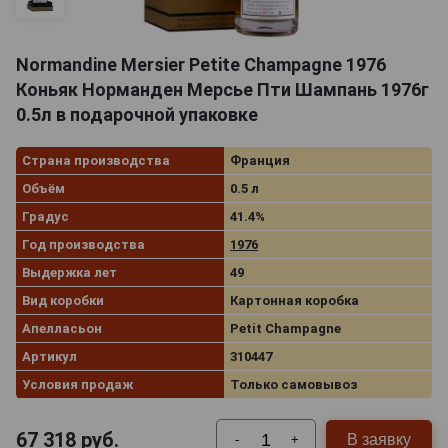
Normandine Mersier Petite Champagne 1976
Коньяк Норманден Мерсье Пти Шампань 1976г
0.5л в подарочной упаковке
Страна производства
Франция
Объём
0.5 л
Градус
41.4%
Год производства
1976
Выдержка лет
49
Вид коробки
Картонная коробка
Апелласьон
Petit Champagne
Артикул
310447
Условия продаж
Только самовывоз
67 318
руб.
В заявку
-
+