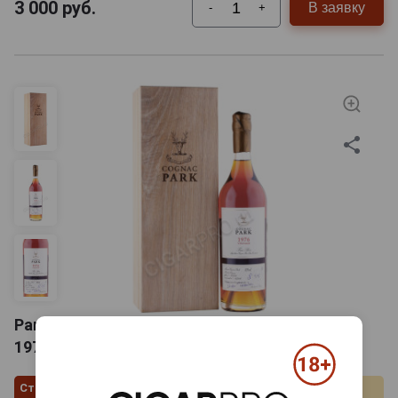
3 000
руб.
В заявку
-
+
Park Fins Bois AOC 1976 Коньяк Парк Винтаж
1976г Фен Буа 0.7л в деревянной упаковке
Страна производства
Франция