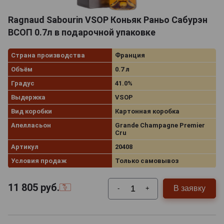
Коньячные дома такого ранга, как правило, не
практикуют применение и добавление карамели и
Ragnaud Sabourin VSOP Коньяк Раньо Сабурэн
фильтрацию. Аромат
коньяка
имеет оттенки
ВСОП 0.7л в подарочной упаковке
лимонного дерева и гоцианта, что говорит о
благородстве происхождения напитка. Цвет янтарно-
Страна производства
Франция
золотистый. Послевкусие приятное и
продолжительное.
Объём
0.7 л
Градус
41.0%
Выдержка
VSOP
Вид коробки
Картонная коробка
Апелласьон
Grande Champagne Premier
Cru
Артикул
20408
Условия продаж
Только самовывоз
11 805
руб.
В заявку
-
+