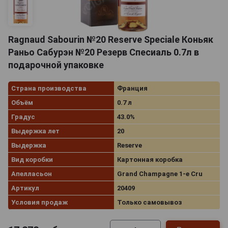
Ragnaud Sabourin №20 Reserve Speciale Коньяк
Раньо Сабурэн №20 Резерв Спесиаль 0.7л в
подарочной упаковке
Страна производства
Франция
Объём
0.7 л
Градус
43.0%
Выдержка лет
20
Выдержка
Reserve
Вид коробки
Картонная коробка
Апелласьон
Grand Champagne 1-e Cru
Артикул
20409
Условия продаж
Только самовывоз