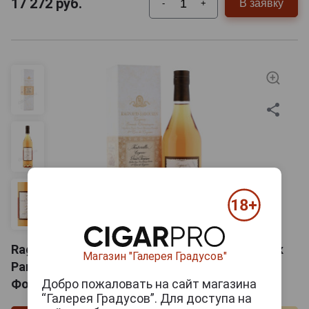
17 272
руб.
В заявку
-
+
Ragnaud Sabourin 1 Cru №35 Fontvieille Коньяк
Магазин "Галерея Градусов"
Раньо Сабурэн Гран Шампань 1 Крю №35
Фонвьей 0.7л в подарочной упаковке
Добро пожаловать на сайт магазина
“Галерея Градусов”. Для доступа на