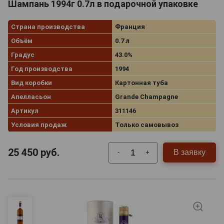
Шампань 1994г 0.7л в подарочной упаковке
Страна производства
Франция
Объём
0.7 л
Градус
43.0%
Год производства
1994
Вид коробки
Картонная туба
Апелласьон
Grande Champagne
Артикул
311146
Условия продаж
Только самовывоз
25 450
руб.
В заявку
-
+