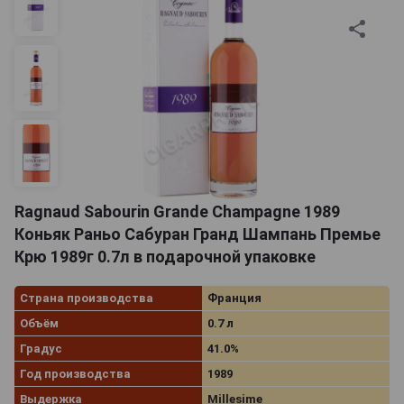
Ragnaud Sabourin Grande Champagne 1989
Коньяк Раньо Сабуран Гранд Шампань Премье
Крю 1989г 0.7л в подарочной упаковке
Страна производства
Франция
Объём
0.7 л
Градус
41.0%
Год производства
1989
Выдержка
Millesime