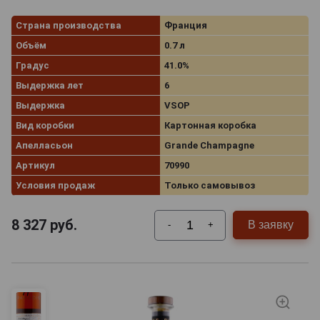
Страна производства
Франция
Объём
0.7 л
Градус
41.0%
Выдержка лет
6
Выдержка
VSOP
Вид коробки
Картонная коробка
Апелласьон
Grande Champagne
Артикул
70990
Условия продаж
Только самовывоз
8 327
руб.
В заявку
-
+