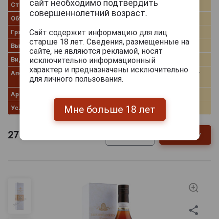
сайт необходимо подтвердить
Страна производства
Франция
совершеннолетний возраст.
Объём
0.7 л
Сайт содержит информацию для лиц
Градус
43.0%
старше 18 лет. Сведения, размещенные на
Выдержка лет
35
сайте, не являются рекламой, носят
Вид коробки
Картонная коробка
исключительно информационный
характер и предназначены исключительно
Апелласьон
Grande Champagne Premier
для личного пользования.
Cru
Артикул
20411
Мне больше 18 лет
Условия продаж
Только самовывоз
27 787
руб.
В заявку
-
+