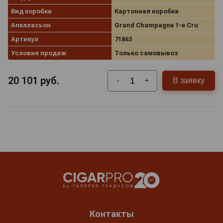
Вид коробки
Картонная коробка
Апелласьон
Grand Champagne 1-e Cru
Артикул
71863
Условия продаж
Только самовывоз
20 101
руб.
В заявку
-
+
Контакты