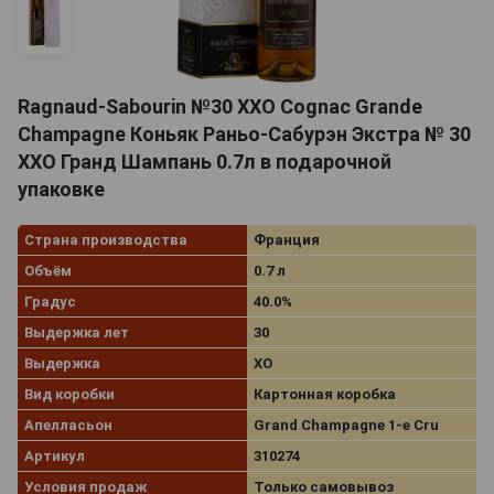
Ragnaud-Sabourin №30 XXO Cognac Grande
Champagne Коньяк Раньо-Сабурэн Экстра № 30
ХХО Гранд Шампань 0.7л в подарочной
упаковке
Страна производства
Франция
Объём
0.7 л
Градус
40.0%
Выдержка лет
30
Выдержка
XO
Вид коробки
Картонная коробка
Апелласьон
Grand Champagne 1-e Cru
Артикул
310274
Условия продаж
Только самовывоз