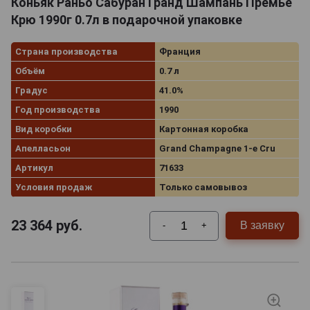
Коньяк Раньо Сабуран Гранд Шампань Премье
Крю 1990г 0.7л в подарочной упаковке
Страна производства
Франция
Объём
0.7 л
Градус
41.0%
Год производства
1990
Вид коробки
Картонная коробка
Апелласьон
Grand Champagne 1-e Cru
Артикул
71633
Условия продаж
Только самовывоз
23 364
руб.
В заявку
-
+