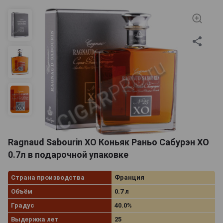
Ragnaud Sabourin XO Коньяк Раньо Сабурэн ХО
0.7л в подарочной упаковке
Страна производства
Франция
Объём
0.7 л
Градус
40.0%
Выдержка лет
25