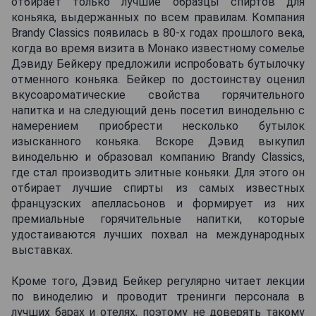
отбирает только лучшие образцы спиртов для
коньяка, выдержанных по всем правилам. Компания
Brandy Classics появилась в 80-х годах прошлого века,
когда во время визита в Монако известному сомелье
Дэвиду Бейкеру предложили испробовать бутылочку
отменного коньяка. Бейкер по достоинству оценил
вкусоароматические свойства горячительного
напитка и на следующий день посетил винодельню с
намерением приобрести несколько бутылок
изысканного коньяка. Вскоре Дэвид выкупил
винодельню и образовал компанию Brandy Classics,
где стал производить элитные коньяки. Для этого он
отбирает лучшие спирты из самых известных
французских апелласьонов и формирует из них
премиальные горячительные напитки, которые
удостаиваются лучших похвал на международных
выставках.
Кроме того, Дэвид Бейкер регулярно читает лекции
по виноделию и проводит тренинги персонала в
лучших барах и отелях, поэтому не доверять такому