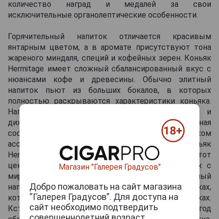
количество наград и медалей за свои
исключительные органолептические особенности.
Горячительный напиток отличается красивым
янтарным цветом, а в аромате присутствуют тона
жареного миндаля, специй и кофейных зерен. Коньяк
Hermitage имеет сложный сбалансированный вкус с
нюансами кофе и древесины. Обычно элитный
напиток пьют из больших бокалов, в которых
полностью раскрываются характеристики коньяка.
Напиток служит великолепным аперитивом и
дижестивом, к тому же коньяк Эрмитаж - прекрасная
составляющая всевозможных коктейлей. В широком
ассортименте Brandy Classics можно найти коньяк
Hermitage разного срока выдержки. Подают этот
ценный алкоголь во многих ресторанах и барах с
Магазин "Галерея Градусов"
мировым именем. Кроме того, горячительный
Добро пожаловать на сайт магазина
напиток продают в классических изящных бутылках,
“Галерея Градусов”. Для доступа на
которые хранятся в красивых подарочных коробках.
сайт необходимо подтвердить
Кстати, на этикетке обязательно будет написан год
совершеннолетний возраст.