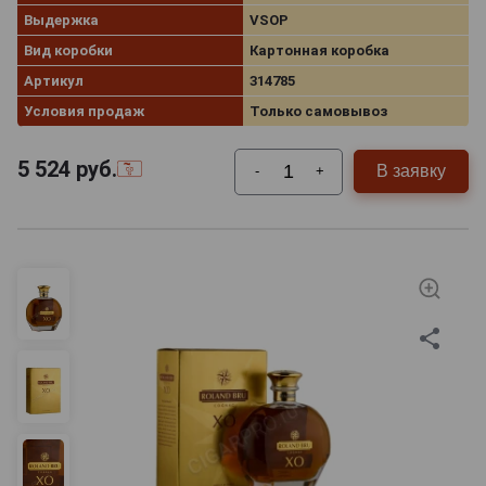
Выдержка
VSOP
Вид коробки
Картонная коробка
Артикул
314785
Условия продаж
Только самовывоз
5 524
руб.
В заявку
-
+