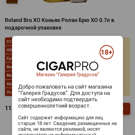
Roland Bru XO Коньяк Ролан Брю ХО 0.7л в
подарочной упаковке
Страна производства
Франция
Объём
0.7 л
Градус
40.0%
Выдержка
XO
Магазин "Галерея Градусов"
Вид коробки
Картонная коробка
Артикул
314786
Добро пожаловать на сайт магазина
“Галерея Градусов”. Для доступа на
Условия продаж
Только самовывоз
сайт необходимо подтвердить
совершеннолетний возраст.
11 049
руб.
В заявку
-
+
Сайт содержит информацию для лиц
старше 18 лет. Сведения, размещенные на
сайте, не являются рекламой, носят
исключительно информационный