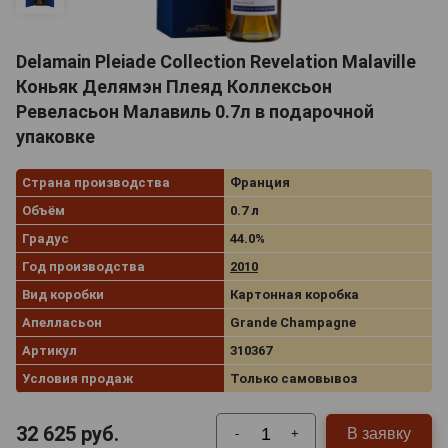
Delamain Pleiade Collection Revelation Malaville
Коньяк Делямэн Плеяд Коллексьон
Ревеласьон Малавиль 0.7л в подарочной
упаковке
Страна производства
Франция
Объём
0.7 л
Градус
44.0%
Год производства
2010
Вид коробки
Картонная коробка
Апелласьон
Grande Champagne
Артикул
310367
Условия продаж
Только самовывоз
32 625
руб.
В заявку
-
+