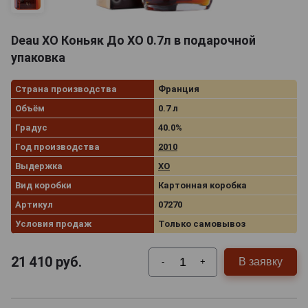
Deau XO Коньяк До ХО 0.7л в подарочной
упаковка
Страна производства
Франция
Объём
0.7 л
Градус
40.0%
Год производства
2010
Выдержка
XO
Вид коробки
Картонная коробка
Артикул
07270
Условия продаж
Только самовывоз
21 410
руб.
В заявку
-
+