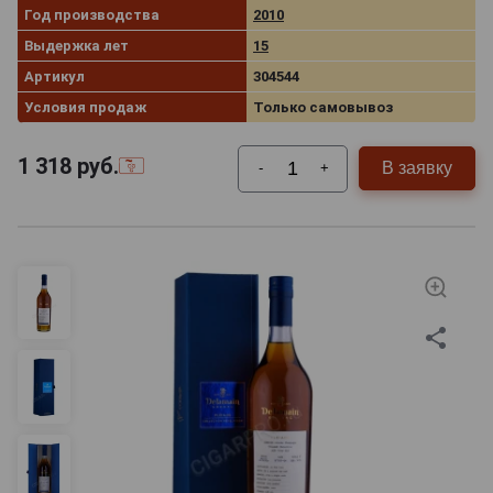
Год производства
2010
Выдержка лет
15
Артикул
304544
Условия продаж
Только самовывоз
1 318
руб.
В заявку
-
+