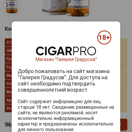
Коньяк Гагик Таговор КС 7 лет 0.5л
Страна производства
Армения
Объём
0.5 л
Градус
40.0%
Магазин "Галерея Градусов"
Год производства
2010
Добро пожаловать на сайт магазина
Выдержка лет
7
“Галерея Градусов”. Для доступа на
сайт необходимо подтвердить
Сорт винограда
Ркацители, Кангун
совершеннолетний возраст.
Вид коробки
Картонная коробка
Артикул
20666
Сайт содержит информацию для лиц
старше 18 лет. Сведения, размещенные на
Условия продаж
Только самовывоз
сайте, не являются рекламой, носят
исключительно информационный
характер и предназначены исключительно
965
руб.
В заявку
-
+
для личного пользования.