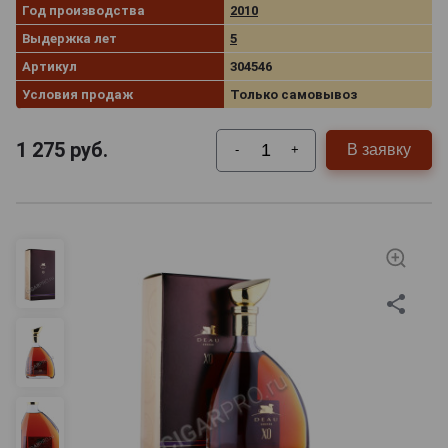
Год производства
2010
Выдержка лет
5
Артикул
304546
Условия продаж
Только самовывоз
1 275
руб.
В заявку
-
+