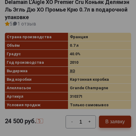
Delamain L’Aigle XO Premier Cru Коньяк Делямэн
орехов, табака, мёда и дубовой коры. Алкоголь
Ль Эгль Дю ХО Промье Крю 0.7л в подарочной
представлен в утолщённых стеклянных бутылках
упаковке
классической формы или в коллекционных емкостях
5
1 отзыв
с гравировкой, что придаёт образу благородство и
завершённость. Он выглядит достойно на
Страна производства
Франция
праздничном столе и служит идеальным подарком
для ценителя редких спиртных напитков. Такой
Объём
0.7 л
экземпляр занимает заслуженное место в собрании
Градус
40.0%
коллекционеров, подчёркивая вкус, традицию и
Год производства
2010
выдержанное совершенство эпохи.
Выдержка
XO
Вид коробки
Картонная коробка
Апелласьон
Grande Champagne
Артикул
310371
Условия продаж
Только самовывоз
24 500
руб.
В заявку
-
+