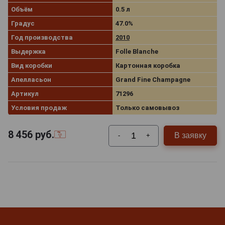
Объём
0.5 л
Градус
47.0%
Год производства
2010
Выдержка
Folle Blanche
Вид коробки
Картонная коробка
Апелласьон
Grand Fine Champagne
Артикул
71296
Условия продаж
Только самовывоз
8 456
руб.
В заявку
-
+