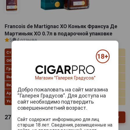
Francois de Martignac XO Коньяк Франсуа Де
Мартиньяк ХО 0.7л в подарочной упаковке
5
4 отзыва
Страна производства
Франция
Объём
0.7 л
Градус
40.0%
Выдержка
XO
Магазин "Галерея Градусов"
Вид коробки
Картонная коробка
Добро пожаловать на сайт магазина
Артикул
305338
“Галерея Градусов”. Для доступа на
сайт необходимо подтвердить
Условия продаж
Только самовывоз
совершеннолетний возраст.
27 180
руб.
В заявку
-
+
Сайт содержит информацию для лиц
старше 18 лет. Сведения, размещенные на