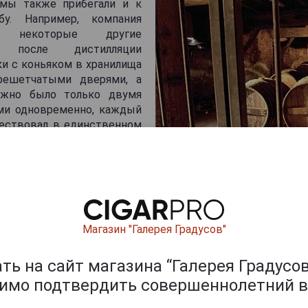
мы также прибегали и к
бу. Например, компания
 некоторые другие
ли после дистилляции
ки с коньяком в хранилища
ешетчатыми дверями, а
жно было только двумя
ми одновременно, каждый
ествовал в единственном
е. Ключи вручали
м власти. Если мастеру
пасть в хранилище, он,
, вызывал обладателя этих
 присутствии «колдовал»
ким образом, когда в 1989
Магазин "Галерея Градусов"
но разрешили продавать миллезимные коньяки, пред
конных основаниях могли создать гамму своих винта
ие деньги. Помимо всего прочего, для миллезимных кон
ь на сайт магазина “Галерея Градусов
ок выдержки в бочке, который должен быть не менее 10 
димо подтвердить совершеннолетний в
а в том, что сами потребители не всегда до конца по