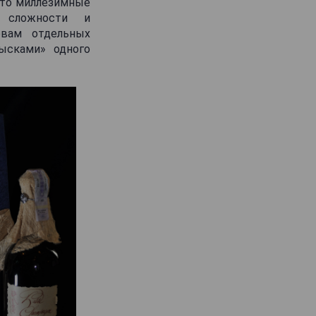
что миллезимные
, сложности и
овам отдельных
ысками» одного