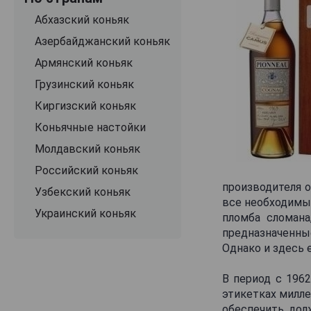
Chateau de Triac
Абхазский коньяк
Chateau le Grand Vostock
Азербайджанский коньяк
Chronos
Армянский коньяк
Claude Chatelier
Грузинский коньяк
Claude Thorin
Киргизский коньяк
Comte Joseph
Коньячные настойки
Courvoisier
Молдавский коньяк
Croizet
Российский коньяк
производителя о
Daniel Bouju
Узбекский коньяк
все необходимы
Davidoff
Украинский коньяк
пломба сломана
предназначенны
De Marsy
Однако и здесь 
Deau
Delamain
В период с 196
этикетках милле
Deniort de Lanoraye
обеспечить дол