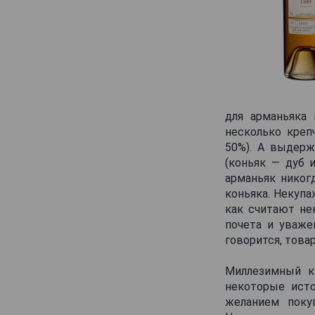
Leopold Gourmel
Leyrat
Lheraud
Louis Royer
Louis le Grand
Marancheville
для арманьяка 
несколько креп
Marett
50%). А выдерж
Martell
(коньяк — дуб и
Mauxion
арманьяк никог
коньяка. Некупа
Maxime Trijol
как считают не
Menard
почета и уваже
говорится, това
Merlet
Meukow
Миллезимный ко
Michel Forgeron
некоторые исто
желанием поку
Moisans