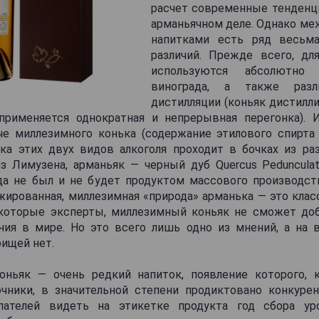
расчет современные тенденц
арманьячном деле. Однако ме
напитками есть ряд весьм
различий. Прежде всего, дл
используются абсолютно
винограда, а также раз
дистилляции (коньяк дистилли
применяется однократная и непрерывная перегонка). 
че миллезимного конька (содержание этилового спирта
ка этих двух видов алкоголя проходит в бочках из ра
з Лимузена, арманьяк — черный дуб Quercus Pedunculat
да не был и не будет продуктом массового производств
жированная, миллезимная «природа» арманька — это класс
которые эксперты, миллезимный коньяк не сможет до
ния в мире. Но это всего лишь одно из мнений, а на в
рищей нет.
ньяк — очень редкий напиток, появление которого,
чники, в значительной степени продиктовано конкуре
пателей видеть на этикетке продукта год сбора уро