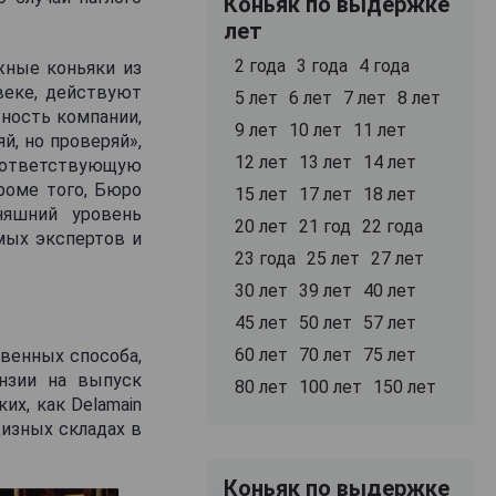
Коньяк по выдержке
лет
2 года
3 года
4 года
жные коньяки из
веке, действуют
5 лет
6 лет
7 лет
8 лет
тность компании,
9 лет
10 лет
11 лет
й, но проверяй»,
12 лет
13 лет
14 лет
соответствующую
роме того, Бюро
15 лет
17 лет
18 лет
няшний уровень
20 лет
21 год
22 года
имых экспертов и
23 года
25 лет
27 лет
30 лет
39 лет
40 лет
45 лет
50 лет
57 лет
60 лет
70 лет
75 лет
венных способа,
нзии на выпуск
80 лет
100 лет
150 лет
их, как Delamain
цизных складах в
Коньяк по выдержке