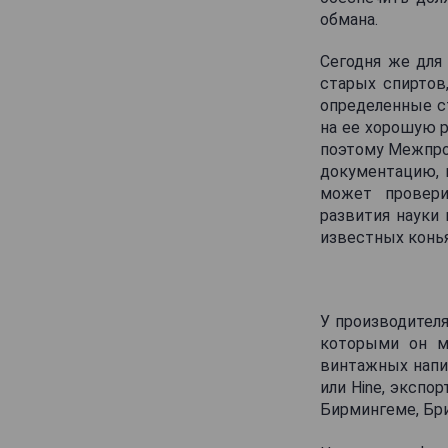
Dobbe
обмана.
Domaine de Mauriac
Сегодня же для
Domaine des Forges
старых спиртов
определенные ст
Domaine du Foucaudat
на ее хорошую р
Double Crown
поэтому Межпро
Drouet
документацию, 
может провери
Dubosquet
развития науки 
Dupuy
известных конь
Esprit Organic
F Gacon
У производител
Fanny Fougerat
которыми он м
Father's Old Barrel
винтажных напит
Favraud
или Hine, экспо
Бирмингеме, Бри
Figarat