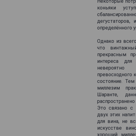
Некоторые потр
Monnet
коньяки усту
сбалансирован
Monsieur Frederic Bourgoin
дегустаторов,
Moulin Rouge
определённого у
Park
Однако из всег
Pascal Combeau
что винтажн
Paul Giraud
прекрасным пр
интереса для 
Peyrat
невероятн
Philbert
превосходного к
состояние. Тем
Pierre Debect
миллезим пра
Pierre Ferrand
Шаранте, да
Pierre Lacroix
распространено
Это связано с 
Pierre Lecat
двух этих напит
Pierre Morin
для вина, не вс
искусстве вино
Pierre Vallet
хороший милле