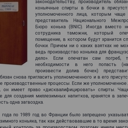
законодательству, производитель обяза
коньячные спирты в бочки в присутст
уполномоченного лица, которым чаще 
представитель Национального Межпро
Бюро конька (BNIC). Иногда вместо н
сотрудника таможни, который опе
помещение, в котором будут хранится сп
бочки. Причем ни о каких взятках не мо
ведь производство коньяка для французо
дело». Если опечатан сам погреб,
необходимости в него попасть (на
произвести долив бочек) представи
бязан снова пригласить уполномоченного и в его прису
е производственные процессы. Если же уполномоченное л
, он имеет право «дисквалифицировать» спирты. Чащ
е для создания миллезимных напитков, хранятся в запеч
есть одна загвоздка.
2 года по 1989 год во Франции было запрещено указыват
зимного коньяка, так как действовавшие в то время зак
жный контроль за производством, поэтому имели место