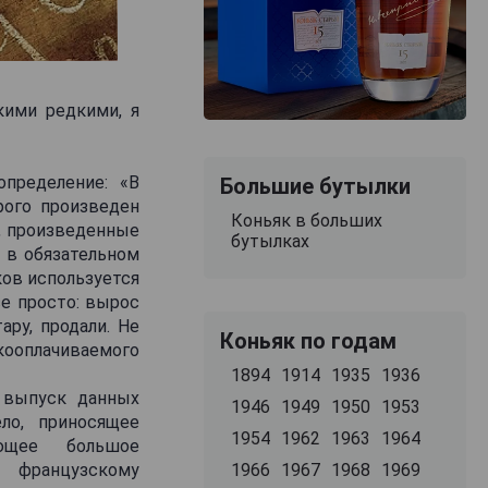
кими редкими, я
определение: «В
Большие бутылки
рого произведен
Коньяк в больших
, произведенные
бутылках
ь в обязательном
ков используется
се просто: вырос
ару, продали. Не
Коньяк по годам
кооплачиваемого
1894
1914
1935
1936
 выпуск данных
1946
1949
1950
1953
ло, приносящее
1954
1962
1963
1964
ющее большое
1966
1967
1968
1969
о французскому