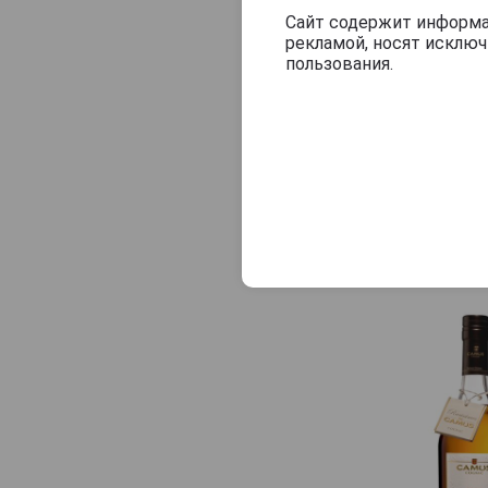
Hermitage
термина миллези
Сайт содержит информац
рекламой, носят исклю
полке коньяк с 
Hine
пользования.
свидетельствует
Honor
что второму кон
все элементарно
J. Normandine-Mersier
состоящий из с
Jean Fillioux
лет. То есть в
Jules Delorme
выдержки, и д
дистиллирован в
Jules Gautret
ровно 50 лет. Т
Kazumian
по которой можн
La Fayette
La Pouyade
Landy
Larsen
Lautrec
Le Chaigne