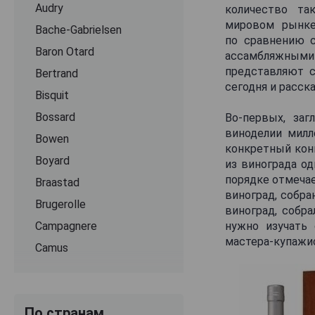
Audry
количество та
мировом рынке
Bache-Gabrielsen
по сравнению 
Baron Otard
ассамбляжными 
представляют с
Bertrand
сегодня и расск
Bisquit
Bossard
Во-первых, заг
виноделии милл
Bowen
конкретный кон
Boyard
из винограда од
порядке отмечае
Braastad
виноград, собра
Brugerolle
виноград, собра
Campagnere
нужно изучать 
мастера-купажис
Camus
Chabasse
Chateau de Beaulon
По странам
Chateau de Montifaud