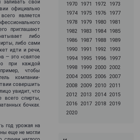
н заливать свои
1970
1971
1972
1973
вии официально
1974
1975
1976
1977
всего является
1978
1979
1980
1981
фессионального
его приглашают
1982
1983
1984
1985
чатывает либо
1986
1987
1988
1989
ирты, либо сами
1990
1991
1992
1993
жет идти и речи,
в — это «святое
1994
1995
1996
1997
 то при каждой
1998
1999
2000
2002
пример, чтобы
2004
2005
2006
2007
тель компании-
тствии совершить
2008
2009
2010
2011
ицо увидит, что
2012
2013
2014
2015
е всего спирты,
2016
2017
2018
2019
атанных бочках.
2020
ь год урожая на
оны еще не могли
 случаи наглого