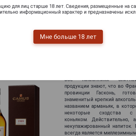
м. Представим, что Вы пришли в винный магазин за конь
ию для лиц старше 18 лет. Сведения, размещенные на са
чительно информационный характер и предназначены искл
пометкой «50 лет выдержки» и напиток, произведенный в 
 цифра на этикетке. Отняв от текущего 2012-го года 196
ьяку тоже 50 лет. Тогда в чем же разница? Вот незадача
: первый 50-летний коньяк — это традиционный купажир
Мне больше 18 лет
пиртов разного срока выдержки, а самому молодому спи
 составе такого напитка могут присутствовать спи
аже 80-ти летней! Второй коньяк создан из спирт
 1962 году из винограда, собранного в этот год, то е
акже полезной информацией является дата розлива конь
о судить о реальном возрасте миллезимного напитка.
Все поклонники элитной
продукции знают, что во Фра
провинции Гасконь, гот
знаменитый крепкий алкоголь
названием арманьяк, в кото
некоторые сходства с
коньяком. Действительно, 
некупажированный напиток. 
всегда является миллезимным,