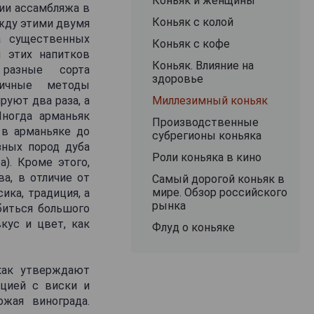
Коньяк и женщины
ии ассамбляжа в
Коньяк с колой
жду этими двумя
а существенных
Коньяк с кофе
я этих напитков
Коньяк. Влияние на
 разные сорта
здоровье
личные методы
Миллезимный коньяк
руют два раза, а
Иногда арманьяк
Производственные
 в арманьяке до
субрегионы коньяка
зных пород дуба
Роли коньяка в кино
a). Кроме этого,
а, в отличие от
Самый дорогой коньяк в
мире. Обзор российского
ика, традиция, а
рынка
биться большого
кус и цвет, как
Флуд о коньяке
 как утверждают
нцией с виски и
жая винограда.