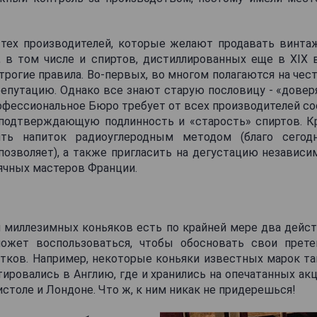
 тех производителей, которые желают продавать винта
, в том числе и спиртов, дистиллированных еще в XIX 
рогие правила. Во-первых, во многом полагаются на чес
епутацию. Однако все знают старую пословицу - «доверя
фессиональное Бюро требует от всех производителей 
подтверждающую подлинность и «старость» спиртов. К
ть напиток радиоуглеродным методом (благо сегод
позволяет), а также пригласить на дегустацию независ
ячных мастеров Франции.
я миллезимных коньяков есть по крайней мере два дейст
ожет воспользоваться, чтобы обосновать свои прете
ков. Например, некоторые коньяки известных марок так
ртировались в Англию, где и хранились на опечатанных ак
столе и Лондоне. Что ж, к ним никак не придерешься!