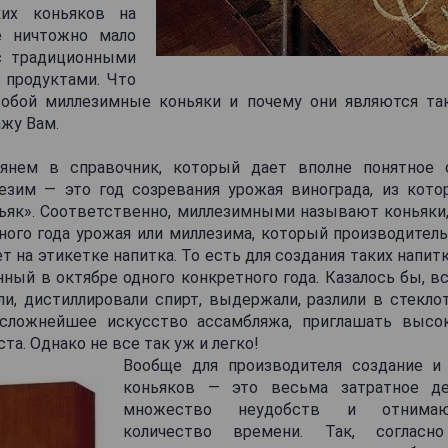
ких коньяков на
 ничтожно мало
с традиционными
продуктами. Что
обой миллезимные коньяки и почему они являются та
ажу Вам.
лянем в справочник, который дает вполне понятное 
езим — это год созревания урожая винограда, из кото
ьяк». Соответственно, миллезимными называют коньяки
ного года урожая или миллезима, который производител
т на этикетке напитка. То есть для создания таких напит
нный в октябре одного конкретного года. Казалось бы, в
ли, дистиллировали спирт, выдержали, разлили в стеклот
сложнейшее искусство ассамбляжа, приглашать высо
та. Однако не все так уж и легко!
Вообще для производителя создание и
коньяков — это весьма затратное де
множество неудобств и отнима
количество времени. Так, согласн