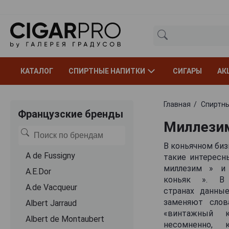
КАТАЛОГ
СПИРТНЫЕ НАПИТКИ
СИГАРЫ
АК
Главная
Спиртны
Французские бренды
Миллези
В коньячном би
A de Fussigny
такие интересны
миллезим » и
A.E.Dor
коньяк ». В 
A.de Vacqueur
странах данны
заменяют слов
Albert Jarraud
«винтажный ко
Albert de Montaubert
несомненно, к