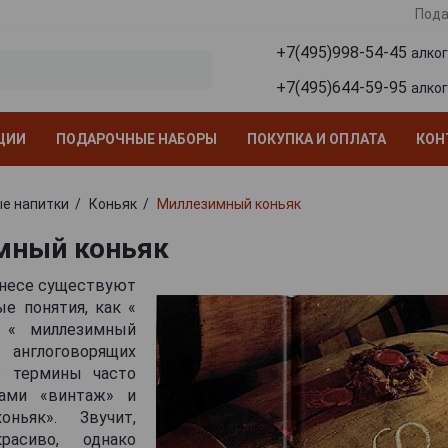
Пода
+7(495)998-54-45
алко
+7(495)644-59-95
алко
ЦИИ
ПОДАРОЧНЫЕ НАБОРЫ
ПОКУПКА И ОПЛАТА
КОН
е напитки
Коньяк
Миллезимный коньяк
мный коньяк
знесе существуют
е понятия, как «
 « миллезимный
англоговорящих
е термины часто
ами «винтаж» и
ньяк». Звучит,
расиво, однако