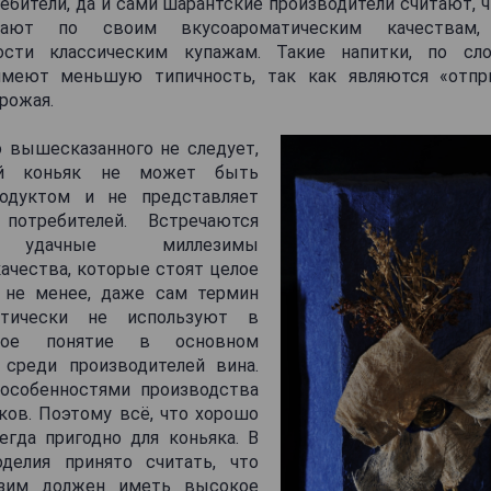
ебители, да и сами шарантские производители считают, 
пают по своим вкусоароматическим качествам
ности классическим купажам. Такие напитки, по сл
 имеют меньшую типичность, так как являются «отпр
рожая.
о вышесказанного не следует,
ый коньяк не может быть
одуктом и не представляет
потребителей. Встречаются
о удачные миллезимы
ачества, которые стоят целое
 не менее, даже сам термин
ктически не используют в
нное понятие в основном
 среди производителей вина.
особенностями производства
ков. Поэтому всё, что хорошо
егда пригодно для коньяка. В
делия принято считать, что
зим должен иметь высокое