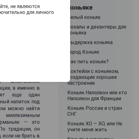
яком и видите на
йте, не являются
О коньяке
ючительно для личного
1962 году, о чем
Белый коньяк
2, Вы посчитали,
! На самом деле,
Бокалы и декантеры для
коньяка
ованный напиток,
рту не менее 50
Выдержка коньяка
рты и 60-летней
Город Коньяк
а, который был
сть этому спирту
Как пить коньяк?
яка по бутылкам,
Коктейли с коньяком,
создающие хорошее
 алкогольной
настроение
нции, а именно в
Коньяк Наполеон или кто
овят еще один
Наполеон для Франции
ный напиток под
Коньяк России и стран
ром можно найти
СНГ
 миллезимным
арманьяк — это
Коньяк ХО — XO, или Не
По традиции, он
учите меня жить
 если не брать в