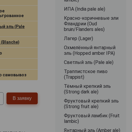
ИПА (India pale ale)
ое
ьтрованное
Красно-коричневые эли
Фландрии (Oud
й эль (Pale
bruin/Flanders ales)
Лагер (Lager)
(Blanche)
Охмелённый янтарный
эль (Hopped amber IPA)
о
Светлый эль (Pale ale)
Траппистское пиво
о самовывоз
(Trappist)
Тёмный крепкий эль
(Strong dark ale)
В заявку
Фруктовый крепкий эль
(Strong fruit ale)
Фруктовый ламбик (Fruit
lambic)
Янтарный эль (Amber ale)