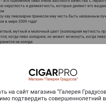
r - это пшеничное пиво очень высокого качества. С первог
сю округлость и деликатность, которые делают его выд
ом.
ноу-хау пивоварни принесли ему честь быть названным л
м в мире 2009 года!
етлый, мутный и молочный цвет (коллоидная мутность пр
тся, когда пиво холодное, но может исчезнуть, когда пиво
ранится на холоде.
 фруктовый, раскрывающийся используемыми специями: 
ном.
о, утоляющее жажду, но мягкое, с легкой кислинкой.
ишите отзыв:
Магазин "Галерея Градусов"
ь на сайт магазина “Галерея Градусов
димо подтвердить совершеннолетний в