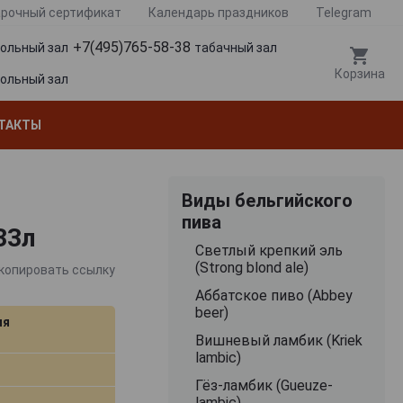
рочный сертификат
Календарь праздников
Telegram
+7(495)765-58-38
гольный зал
табачный зал
Корзина
гольный зал
ТАКТЫ
Виды бельгийского
пива
33л
Cветлый крепкий эль
(Strong blond ale)
копировать ссылку
Аббатское пиво (Abbey
beer)
ия
Вишневый ламбик (Kriek
lambic)
Гёз-ламбик (Gueuze-
lambic)