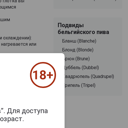
о глотка вы
ающимся
учшим
Подвиды
бельгийского пива
и охлаждении):
Бланш (Blanche)
 нагревается или
Блонд (Blonde)
кориандром и
Брюн (Brune)
Дуббель (Dubbel)
Квадрюпель (Quadrupel)
Трипель (Tripel)
”. Для доступа
озраст.