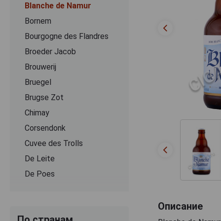
Blanche de Namur
Bornem
Bourgogne des Flandres
Broeder Jacob
Brouwerij
Bruegel
Brugse Zot
Chimay
Corsendonk
Cuvee des Trolls
De Leite
De Poes
Delirium
DeuS
Описание
По странам
Dominus