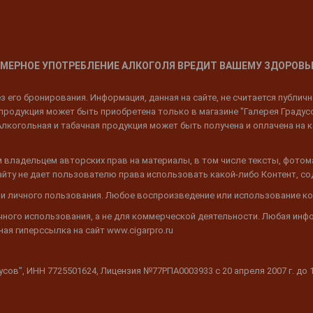
МЕРНОЕ УПОТРЕБЛЕНИЕ АЛКОГОЛЯ ВРЕДИТ ВАШЕМУ ЗДОРОВЬ
 его бронирования. Информация, данная на сайте, не считается публич
родукция может быть приобретена только в магазине "Галерея Градусов"
Алкогольная и табачная продукция может быть получена и оплачена на к
 владельцем авторских прав на материалы, в том числе тексты, фотом
 Сайту не дает пользователю права использовать какой-либо Контент, с
 и личного пользования. Любое воспроизведение или использование ко
ичного использования, а не для коммерческой деятельности. Любая инф
ая гиперссылка на сайт www.cigarpro.ru
дусов", ИНН 7725501624, Лицензия №77РПА0003933 c 20 апреля 2007 г. до 