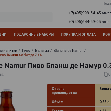
Пода
+7(495)998-54-45
алко
+7(495)644-59-95
алко
ЦИИ
ПОДАРОЧНЫЕ НАБОРЫ
ПОКУПКА И ОПЛАТА
КОН
е напитки
Пиво
Бельгия
Blanche de Namur
Пиво Бланш де Намур 0.33л
de Namur Пиво Бланш де Намур 0.
ыв
С
Страна
Бельг
производства
Объём
0.33 л
Градус
4.5%