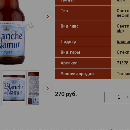
Тип
Светл
нефил
Вид пива
Светлы
ale)
Подвид
Бланш 
Вид тары
Стекл
Артикул
71378
Условия продаж
Тольк
270
руб.
-
+