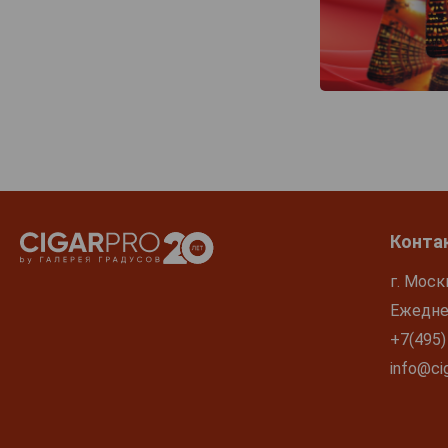
Tripel Karmeliet
Van Honsebrouck
Van Steenberge
Viven
Westmalle
Конта
г. Моск
Ежеднев
+7(495)
info@cig