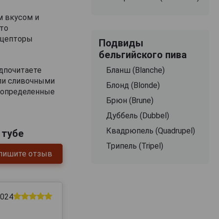
м вкусом и
то
рецепторы
Подвиды
бельгийского пива
дпочитаете
Бланш (Blanche)
или сливочными
Блонд (Blonde)
я определенные
Брюн (Brune)
Дуббель (Dubbel)
Квадрюпель (Quadrupel)
 тубе
Трипель (Tripel)
пишите отзыв
2024