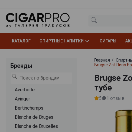
КАТАЛОГ
СПИРТНЫЕ НАПИТКИ
СИГАРЫ
АК
Главная
Спиртны
Бренды
Brugse Zot Пиво Бр
Brugse Z
тубе
Averbode
5
1
отзыв
Ayinger
Bertinchamps
Blanche de Bruges
Blanche de Bruxelles