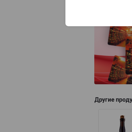
Tripel Karmeliet
Van Honsebrouck
Van Steenberge
Viven
Westmalle
Другие прод