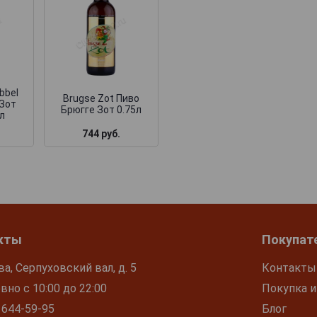
bbel
Brugse Zot Пиво
 Зот
Брюгге Зот 0.75л
5л
744 руб.
кты
Покупат
ва, Серпуховский вал, д. 5
Контакты
но с 10:00 до 22:00
Покупка и
 644-59-95
Блог