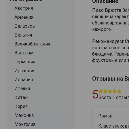
Описание
Ename
Австрия
Пиво Брюгге Зот
сложным характ
Goliath
Армения
сбалансированно
Gouden Carolus
Беларусь
каждого.
Gulden Draak
Бельгия
Рекомендуем: С
Hoegaarden
Великобритания
контрастное со
Kingdom of Belgium
Вьетнам
блюдами. Горечь
фруктовые или 
Kristoffel
Германия
La Guillotine
Ирландия
Отзывы на Br
Lefebvre
Испания
Leffe
Италия
5
Lindemans
Китай
Всего
1
отзы
Martens
Корея
Martin's
Мексика
Роман
Omer
Монголия
Класс упаковк