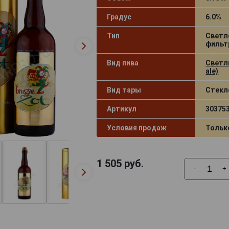
Градус
6.0%
Тип
Светл
фильт
Вид пива
Светлы
ale)
Вид тары
Стекл
Артикул
30375
Условия продаж
Тольк
1 505
руб.
-
+