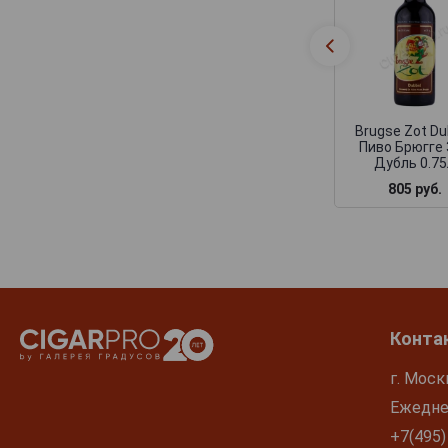
Brugse Zot Du
Пиво Брюгге
Дубль 0.7
805 руб.
Конта
г. Моск
Ежеднев
+7(495)