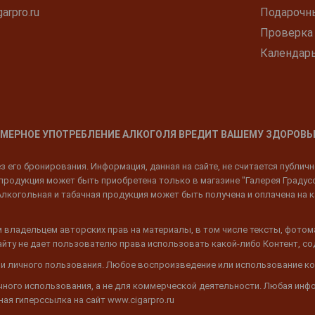
arpro.ru
Подарочн
Проверка
Календар
МЕРНОЕ УПОТРЕБЛЕНИЕ АЛКОГОЛЯ ВРЕДИТ ВАШЕМУ ЗДОРОВЬ
 его бронирования. Информация, данная на сайте, не считается публич
родукция может быть приобретена только в магазине "Галерея Градусов"
Алкогольная и табачная продукция может быть получена и оплачена на к
 владельцем авторских прав на материалы, в том числе тексты, фотом
 Сайту не дает пользователю права использовать какой-либо Контент, с
 и личного пользования. Любое воспроизведение или использование ко
ичного использования, а не для коммерческой деятельности. Любая инф
ая гиперссылка на сайт www.cigarpro.ru