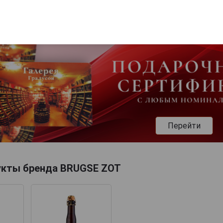
Перейти
укты бренда BRUGSE ZOT