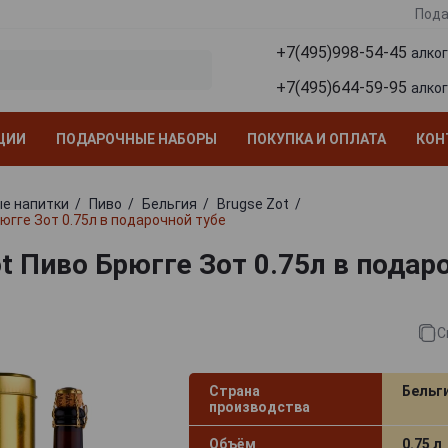
Пода
+7(495)998-54-45
алко
+7(495)644-59-95
алко
ЦИИ
ПОДАРОЧНЫЕ НАБОРЫ
ПОКУПКА И ОПЛАТА
КОН
е напитки
Пиво
Бельгия
Brugse Zot
югге Зот 0.75л в подарочной тубе
ot Пиво Брюгге Зот 0.75л в подар
С
Страна
Бельг
производства
Объём
0.75 л