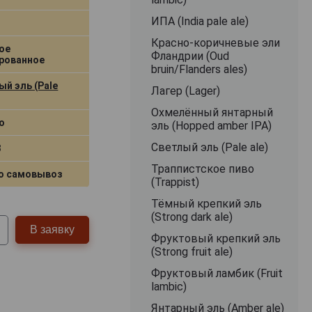
ИПА (India pale ale)
Красно-коричневые эли
ое
Фландрии (Oud
рованное
bruin/Flanders ales)
й эль (Pale
Лагер (Lager)
Охмелённый янтарный
о
эль (Hopped amber IPA)
Светлый эль (Pale ale)
3
Траппистское пиво
о самовывоз
(Trappist)
Тёмный крепкий эль
(Strong dark ale)
В заявку
Фруктовый крепкий эль
(Strong fruit ale)
Фруктовый ламбик (Fruit
lambic)
Янтарный эль (Amber ale)