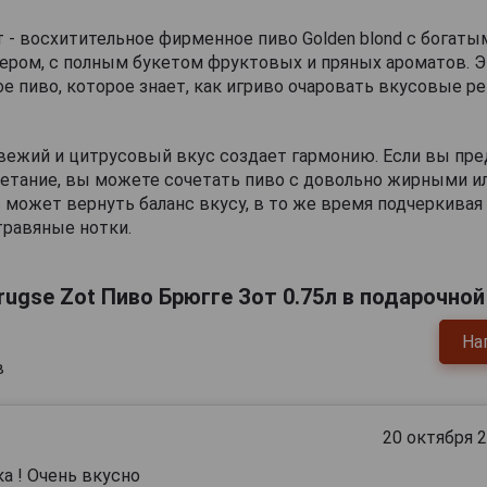
 - восхитительное фирменное пиво Golden blond с богаты
ером, с полным букетом фруктовых и пряных ароматов. Э
е пиво, которое знает, как игриво очаровать вкусовые 
вежий и цитрусовый вкус создает гармонию. Если вы пре
четание, вы можете сочетать пиво с довольно жирными 
 может вернуть баланс вкусу, в то же время подчеркива
травяные нотки.
ugse Zot Пиво Брюгге Зот 0.75л в подарочной
На
в
20 октября 
а ! Очень вкусно