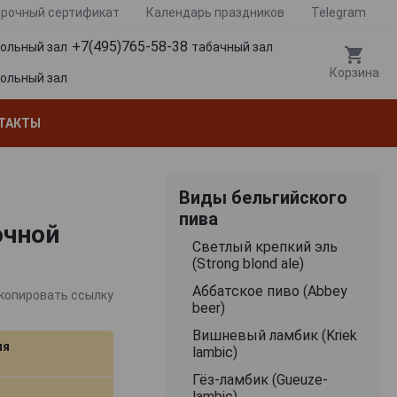
рочный сертификат
Календарь праздников
Telegram
+7(495)765-58-38
гольный зал
табачный зал
Корзина
гольный зал
ТАКТЫ
Виды бельгийского
пива
очной
Cветлый крепкий эль
(Strong blond ale)
Аббатское пиво (Abbey
копировать ссылку
beer)
Вишневый ламбик (Kriek
ия
lambic)
Гёз-ламбик (Gueuze-
lambic)