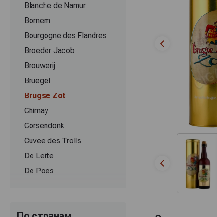
Blanche de Namur
Bornem
Bourgogne des Flandres
Broeder Jacob
Brouwerij
Bruegel
Brugse Zot
Chimay
Corsendonk
Cuvee des Trolls
De Leite
De Poes
Delirium
DeuS
По странам
Dominus