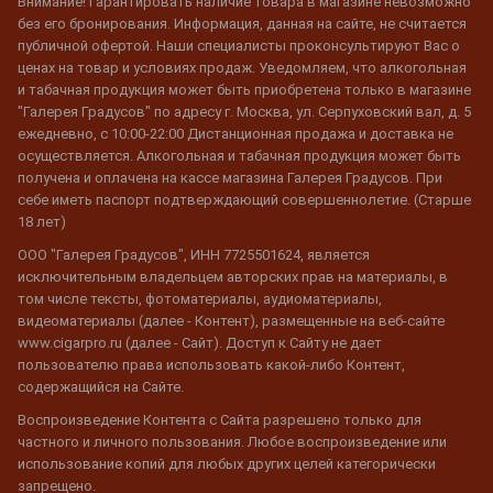
Внимание! Гарантировать наличие товара в магазине невозможно
без его бронирования. Информация, данная на сайте, не считается
публичной офертой. Наши специалисты проконсультируют Вас о
ценах на товар и условиях продаж. Уведомляем, что алкогольная
и табачная продукция может быть приобретена только в магазине
"Галерея Градусов" по адресу г. Москва, ул. Серпуховский вал, д. 5
ежедневно, с 10:00-22:00 Дистанционная продажа и доставка не
осуществляется. Алкогольная и табачная продукция может быть
получена и оплачена на кассе магазина Галерея Градусов. При
себе иметь паспорт подтверждающий совершеннолетие. (Старше
18 лет)
ООО "Галерея Градусов", ИНН 7725501624, является
исключительным владельцем авторских прав на материалы, в
том числе тексты, фотоматериалы, аудиоматериалы,
видеоматериалы (далее - Контент), размещенные на веб-сайте
www.cigarpro.ru (далее - Сайт). Доступ к Сайту не дает
пользователю права использовать какой-либо Контент,
содержащийся на Сайте.
Воспроизведение Контента с Сайта разрешено только для
частного и личного пользования. Любое воспроизведение или
использование копий для любых других целей категорически
запрещено.