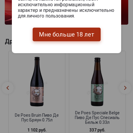
исключительно информационный
характер и предназначены исключительно
для личного пользования.
Мне больше 18 лет
Другие продукты бренда DE POES
De Poes Speciale Belge
De Poes Bruin Пиво Де
Пиво Де Пус Спесиаль
Пус Бряун 0.75л
Бельж 0.33л
1 102 руб.
337 руб.