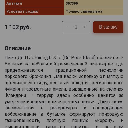
Артикул
307390
Условия продаж
Только самовывоз
1 102
руб.
В заявку
-
+
Описание
Пиво Де Пус Блонд 0.75 л (De Poes Blond) создаётся в
Бельгии на небольшой ремесленной пивоварне, где
придерживаются традиционной технологии
верхового брожения. Для варки используют мягкую
артезианскую воду, светлый солод из регионального
ячменя и ароматные хмели, выращенные на склонах
Фландрии — терруар здесь особенно ценится за
умеренный климат и насыщенные почвы. Длительная
ферментация в резервуарах и последующее
дображивание в бутылке формируют природную
газированность, плотную пенную «корону» и
выразительный характер напитка, в котором