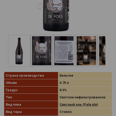
Страна производства
Бельгия
Объём
0.75 л
Градус
8.0%
Тип
Светлое нефильтрованное
Вид пива
Светлый эль (Pale ale)
Вид тары
Стекло