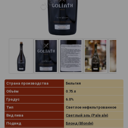
Страна производства
Бельгия
Объём
0.75 л
Градус
6.0%
Тип
Светлое нефильтрованное
Вид пива
Светлый эль (Pale ale)
Подвид
Блонд (Blonde)