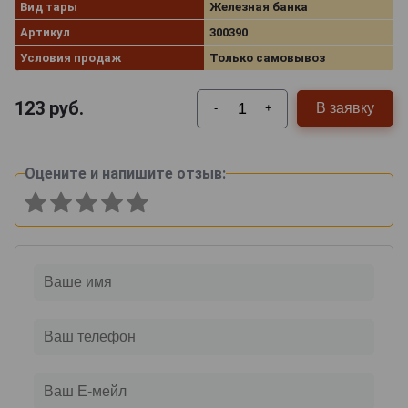
Вид тары
Железная банка
Артикул
300390
Условия продаж
Только самовывоз
123
руб.
В заявку
-
+
Оцените и напишите отзыв: