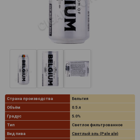
Страна производства
Бельгия
Объём
0.5 л
Градус
5.0%
Тип
Светлое фильтрованное
Вид пива
Светлый эль (Pale ale)