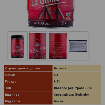
Страна производства
Бельгия
Объём
5 л
Градус
8.5%
Тип
Светлое фильтрованное
Вид пива
Светлый эль (Pale ale)
Вид тары
Бочка