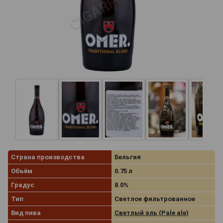
Страна производства
Бельгия
Объём
0.75 л
Градус
8.0%
Тип
Светлое фильтрованное
Вид пива
Светлый эль (Pale ale)