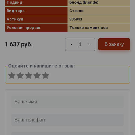
Подвид
Блонд (Blonde)
Вид тары
Стекло
Артикул
306943
Условия продаж
Только самовывоз
1 637
руб.
В заявку
-
+
Оцените и напишите отзыв: