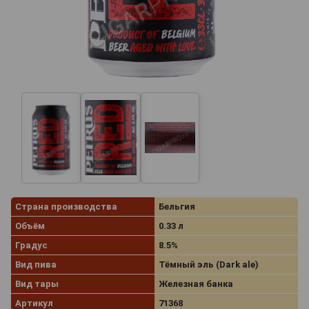
Страна производства
Бельгия
Объём
0.33 л
Градус
8.5%
Вид пива
Тёмный эль (Dark ale)
Вид тары
Железная банка
Артикул
71368