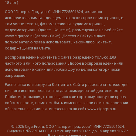
18 лет)
ООО "Галерея Градусов", ИНН 7725501624, является
исключительным владельцем авторских прав на материалы, в
том числе тексты, фотоматериалы, аудиоматериалы,
видеоматериалы (далее - Контент), размещенные на веб-сайте
www.cigarpro.ru (далее - Сайт). Доступ к Сайту не дает
пользователю права использовать какой-либо Контент,
содержащийся на Сайте.
Воспроизведение Контента с Сайта разрешено только для
частного и личного пользования. Любое воспроизведение или
использование копий для любых других целей категорически
запрещено.
Распечатка или загрузка Контента с Сайта разрешена только для
личного использования, а не для коммерческой деятельности.
Любая информация, относящаяся к авторскому праву или праву
собственности, не может быть изменена, и при ее использовании
обязательна активная гиперссылка на сайт www.cigarpro.ru
© 2026 CigarPro.ru, ООО "Галерея Градусов", ИНН 7725501624,
Лицензия №77РПА0003933 c 20 апреля 2007 г. до 19 апреля 2027 г.
Все права защищены.