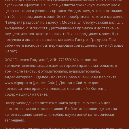
публичной офертой. Наши специалисты проконсультируют Вас о
ценах на товар и условиях продаж. Уведомляем, что алкогольная
и табачная продукция может быть приобретена только в магазине
"Галерея Градусов" по адресу г. Москва, ул. Серпуховский вал, д. 5
ежедневно, с 10:00-22:00 Дистанционная продажа и доставка не
осуществляется. Алкогольная и табачная продукция может быть
получена и оплачена на кассе магазина Галерея Градусов. При
себе иметь паспорт подтверждающий совершеннолетие. (Старше
18 лет)
ООО "Галерея Градусов", ИНН 7725501624, является
исключительным владельцем авторских прав на материалы, в
том числе тексты, фотоматериалы, аудиоматериалы,
видеоматериалы (далее - Контент), размещенные на веб-сайте
www.cigarpro.ru (далее - Сайт). Доступ к Сайту не дает
пользователю права использовать какой-либо Контент,
содержащийся на Сайте.
Воспроизведение Контента с Сайта разрешено только для
частного и личного пользования. Любое воспроизведение или
использование копий для любых других целей категорически
запрещено.
Распечатка или загрузка Контента с Сайта разрешена только для