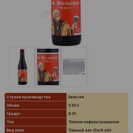
Страна производства
Бельгия
Объём
0.33 л
Градус
8.0%
Тип
Тёмное нефильтрованное
Вид пива
Тёмный эль (Dark ale)