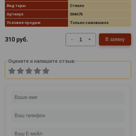
Вид тары
Стекло
Артикул
304670
Условия продаж
Только самовывоз
310
руб.
В заявку
-
+
Оцените и напишите отзыв: