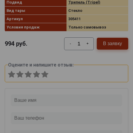
Подвид
Трипель (Tripel)
Вид тары
Стекло
Артикул
305411
Условия продаж
Только самовывоз
994
руб.
В заявку
-
+
Оцените и напишите отзыв: